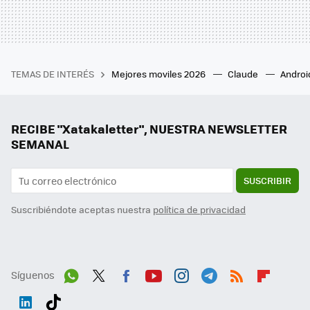
TEMAS DE INTERÉS
Mejores moviles 2026
Claude
Androi
RECIBE "Xatakaletter", NUESTRA NEWSLETTER
SEMANAL
SUSCRIBIR
Suscribiéndote aceptas nuestra
política de privacidad
Síguenos
Wh
Twit
Fac
You
Inst
Tele
RSS
Flip