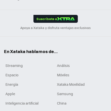
ats
ter
ebo
tub
agr
gra
boa
Link
Tikt
App
ok
e
am
m
rd
edI
ok
Suscríbete a
n
Apoya a Xataka y disfruta ventajas exclusivas
En Xataka hablamos de...
Streaming
Análisis
Espacio
Móviles
Energía
Xataka Movilidad
Apple
Samsung
Inteligencia artificial
China