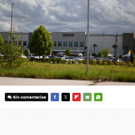
Sin comentarios
FACEBOOK
TWITTER
FLIPBOARD
E-
WHATSAPP
MAIL