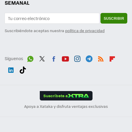
SEMANAL
SUSCRIBIR
Suscribiéndote aceptas nuestra
política de privacidad
Síguenos
Wh
Twit
Fac
You
Inst
Tele
RSS
Flip
ats
ter
ebo
tub
agr
gra
boa
Link
Tikt
App
ok
e
am
m
rd
edI
ok
Suscríbete a
n
Apoya a Xataka y disfruta ventajas exclusivas