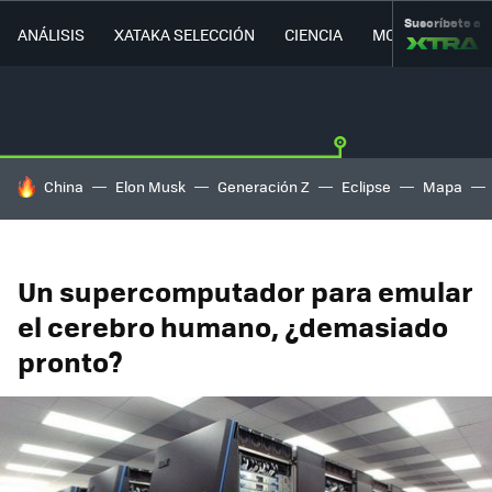
Suscríbete a
ANÁLISIS
XATAKA SELECCIÓN
CIENCIA
MOVILIDAD
HOY SE HABLA DE
China
Elon Musk
Generación Z
Eclipse
Mapa
Un supercomputador para emular
el cerebro humano, ¿demasiado
pronto?