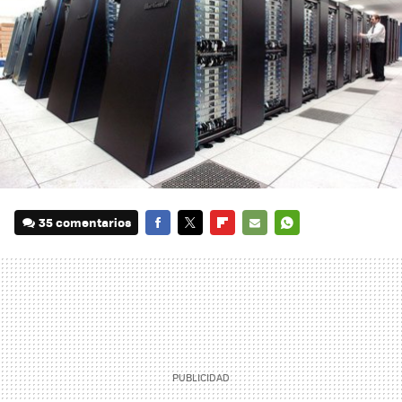
35 comentarios
FACEBOOK
TWITTER
FLIPBOARD
E-
WHATSAPP
MAIL