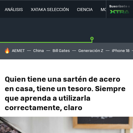
Suscríbete a
ANÁLISIS
XATAKA SELECCIÓN
CIENCIA
MOVILIDAD
HOY SE HABLA DE
AEMET
China
Bill Gates
Generación Z
iPhone 18
Quien tiene una sartén de acero
en casa, tiene un tesoro. Siempre
que aprenda a utilizarla
correctamente, claro