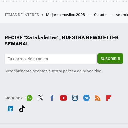
TEMAS DE INTERÉS
Mejores moviles 2026
Claude
Androi
RECIBE "Xatakaletter", NUESTRA NEWSLETTER
SEMANAL
SUSCRIBIR
Suscribiéndote aceptas nuestra
política de privacidad
Síguenos
Wh
Twit
Fac
You
Inst
Tele
RSS
Flip
ats
ter
ebo
tub
agr
gra
boa
Link
Tikt
App
ok
e
am
m
rd
edI
ok