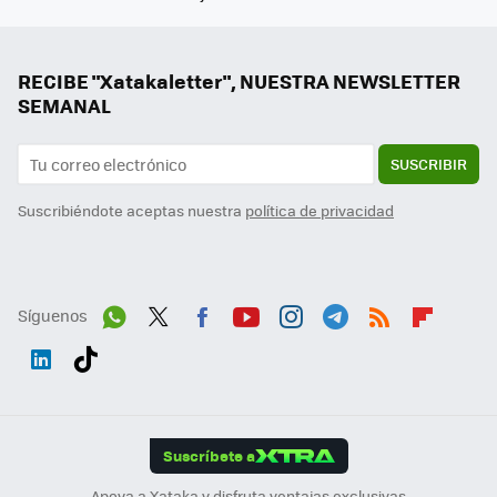
RECIBE "Xatakaletter", NUESTRA NEWSLETTER
SEMANAL
SUSCRIBIR
Suscribiéndote aceptas nuestra
política de privacidad
Síguenos
Wh
Twit
Fac
You
Inst
Tele
RSS
Flip
ats
ter
ebo
tub
agr
gra
boa
Link
Tikt
App
ok
e
am
m
rd
edI
ok
Suscríbete a
n
Apoya a Xataka y disfruta ventajas exclusivas