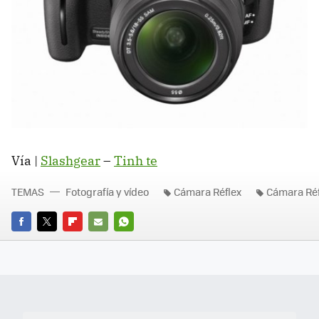
Vía |
Slashgear
–
Tinh te
TEMAS
Fotografía y vídeo
Cámara Réflex
Cámara Réf
FACEBOOK
TWITTER
FLIPBOARD
E-
WHATSAPP
MAIL