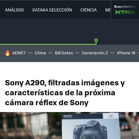
Suscríbete a
ANÁLISIS
XATAKA SELECCIÓN
CIENCIA
MOVILIDAD
HOY SE HABLA DE
AEMET
China
Bill Gates
Generación Z
iPhone 18
Sony A290, filtradas imágenes y
características de la próxima
cámara réflex de Sony