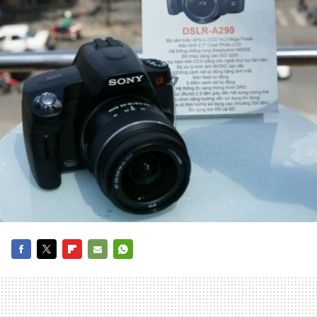
FACEBOOK
TWITTER
FLIPBOARD
E-
WHATSAPP
MAIL