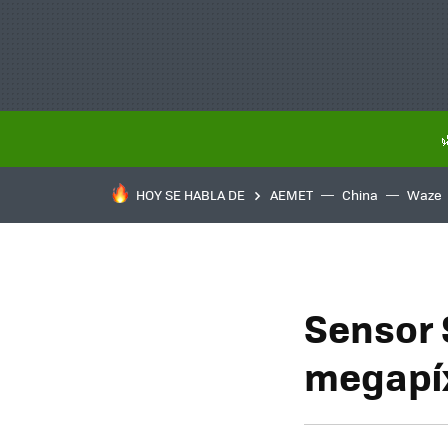
HOY SE HABLA DE
AEMET
China
Waze
Sensor
megapí