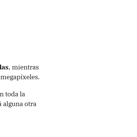
das
, mientras
2 megapíxeles.
n toda la
 alguna otra