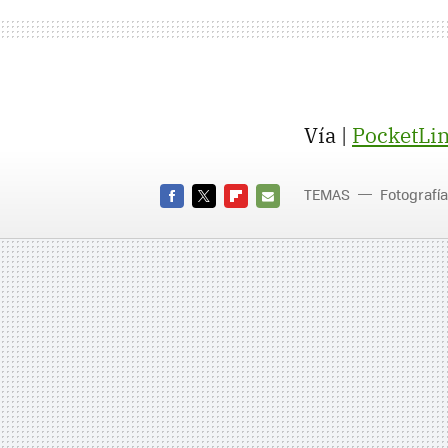
Vía |
PocketLin
TEMAS
Fotografía
FACEBOOK
TWITTER
FLIPBOARD
E-
MAIL