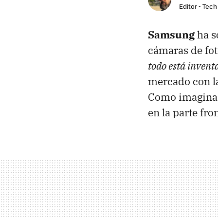
Editor - Tech
Samsung
ha s
cámaras de fo
todo está invent
mercado con la
Como imaginará
en la parte fron