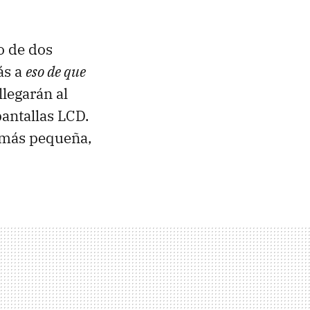
o de dos
ás a
eso de que
llegarán al
pantallas
LCD
.
, más pequeña,