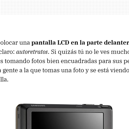
colocar una
pantalla
LCD
en la parte delante
claro:
autoretratos
. Si quizás tú no le ves much
s tomando fotos bien encuadradas para sus pe
la gente a la que tomas una foto y se está viend
la.