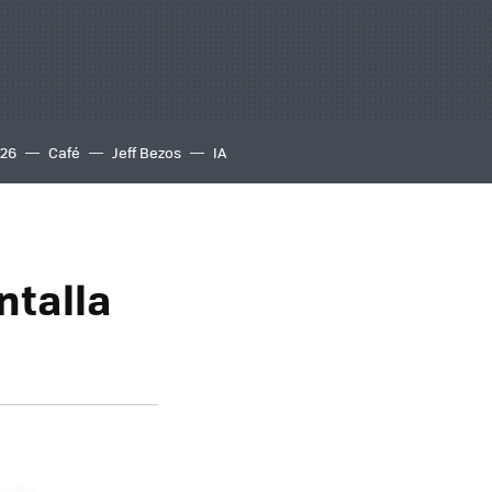
S26
Café
Jeff Bezos
IA
ntalla