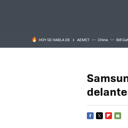
HOY SE HABLA DE
AEMET
China
Bill Ga
Samsung
delante
FACEBOOK
TWITTER
FLIPBOARD
E-