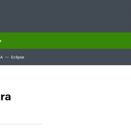
IA
Eclipse
ra