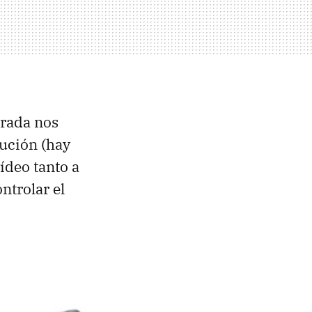
grada nos
lución (hay
ídeo tanto a
trolar el