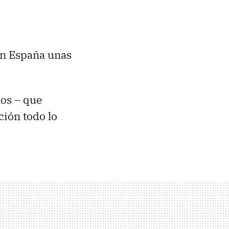
 en España unas
los – que
ción todo lo