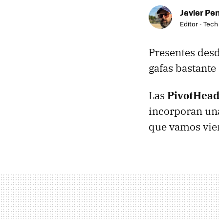
Javier Pe
Editor - Tech
Presentes desd
gafas bastante
Las
PivotHea
incorporan una
que vamos vien