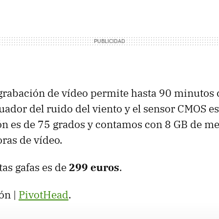
grabación de vídeo permite hasta 90 minutos 
uador del ruido del viento y el sensor
CMOS
es
ón es de 75 grados y contamos con 8 GB de m
oras de vídeo.
tas gafas es de
299 euros
.
ón |
PivotHead
.