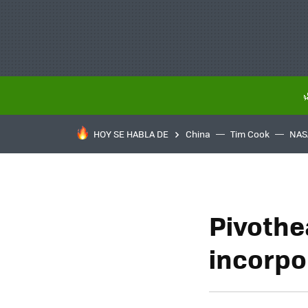
HOY SE HABLA DE
China
Tim Cook
NAS
Pivothe
incorp