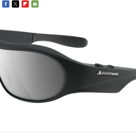
FACEBOOK
TWITTER
FLIPBOARD
E-
MAIL