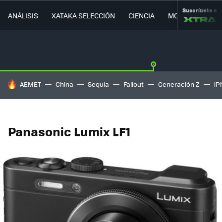
Suscríbete a
ANÁLISIS
XATAKA SELECCIÓN
CIENCIA
MOVILIDAD
HOY SE HABLA DE
AEMET
China
Sequía
Fallout
Generación Z
iP
Panasonic Lumix LF1