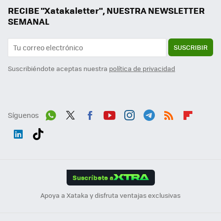
RECIBE "Xatakaletter", NUESTRA NEWSLETTER
SEMANAL
SUSCRIBIR
Suscribiéndote aceptas nuestra
política de privacidad
Síguenos
Wh
Twit
Fac
You
Inst
Tele
RSS
Flip
ats
ter
ebo
tub
agr
gra
boa
Link
Tikt
App
ok
e
am
m
rd
edI
ok
Suscríbete a
n
Apoya a Xataka y disfruta ventajas exclusivas