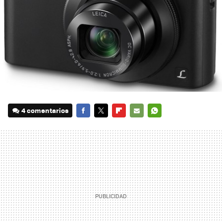
4 comentarios
FACEBOOK
TWITTER
FLIPBOARD
E-
WHATSAPP
MAIL