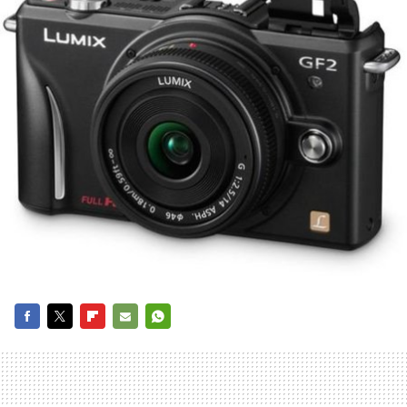
FACEBOOK
TWITTER
FLIPBOARD
E-
WHATSAPP
MAIL