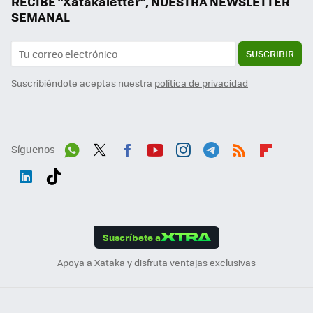
RECIBE "Xatakaletter", NUESTRA NEWSLETTER
SEMANAL
SUSCRIBIR
Suscribiéndote aceptas nuestra
política de privacidad
Síguenos
Wh
Twit
Fac
You
Inst
Tele
RSS
Flip
ats
ter
ebo
tub
agr
gra
boa
Link
Tikt
App
ok
e
am
m
rd
edI
ok
Suscríbete a
n
Apoya a Xataka y disfruta ventajas exclusivas