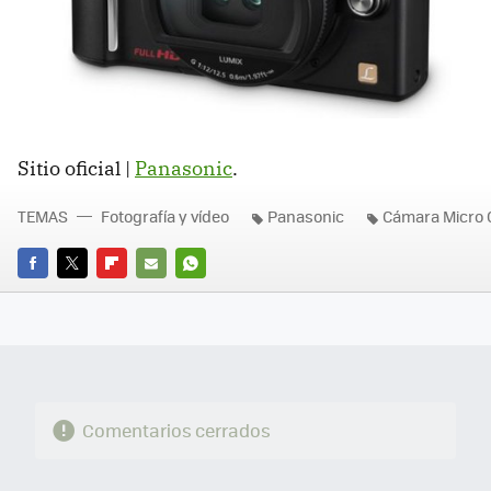
Sitio oficial |
Panasonic
.
TEMAS
Fotografía y vídeo
Panasonic
Cámara Micro 
FACEBOOK
TWITTER
FLIPBOARD
E-
WHATSAPP
MAIL
Comentarios cerrados