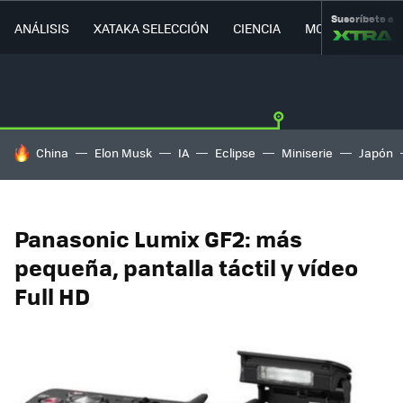
Suscríbete a
ANÁLISIS
XATAKA SELECCIÓN
CIENCIA
MOVILIDAD
HOY SE HABLA DE
China
Elon Musk
IA
Eclipse
Miniserie
Japón
Panasonic Lumix GF2: más
pequeña, pantalla táctil y vídeo
Full HD