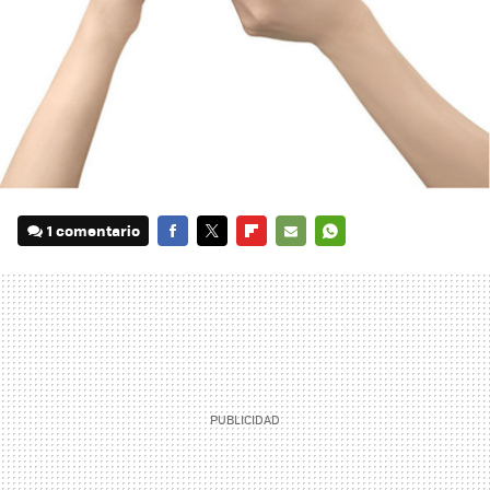
1 comentario
FACEBOOK
TWITTER
FLIPBOARD
E-
WHATSAPP
MAIL