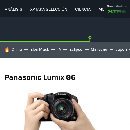
Suscríbete a
ANÁLISIS
XATAKA SELECCIÓN
CIENCIA
MOVILIDAD
HOY SE HABLA DE
China
Elon Musk
IA
Eclipse
Miniserie
Japón
Panasonic Lumix G6