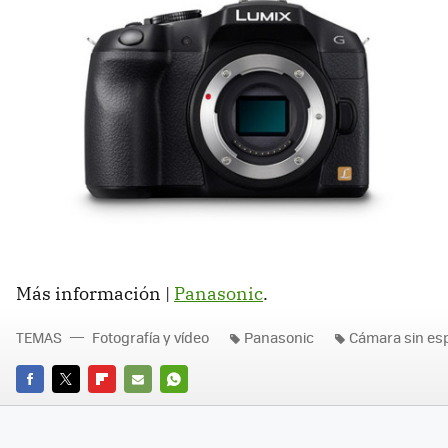
Más información |
Panasonic
.
TEMAS
Fotografía y vídeo
Panasonic
Cámara sin es
FACEBOOK
TWITTER
FLIPBOARD
E-
WHATSAPP
MAIL