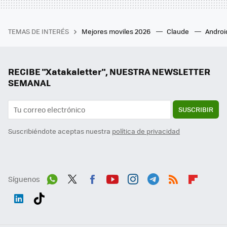
TEMAS DE INTERÉS
Mejores moviles 2026
Claude
Androi
RECIBE "Xatakaletter", NUESTRA NEWSLETTER
SEMANAL
SUSCRIBIR
Suscribiéndote aceptas nuestra
política de privacidad
Síguenos
Wh
Twit
Fac
You
Inst
Tele
RSS
Flip
ats
ter
ebo
tub
agr
gra
boa
Link
Tikt
App
ok
e
am
m
rd