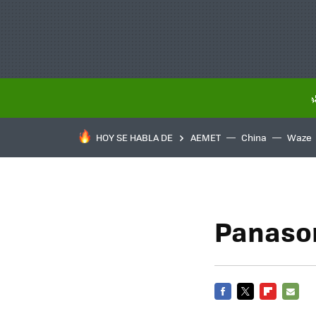
HOY SE HABLA DE
AEMET
China
Waze
Panason
FACEBOOK
TWITTER
FLIPBOARD
E-