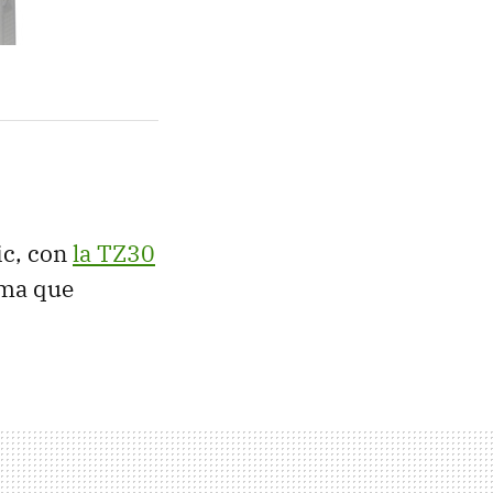
ic, con
la TZ30
ama que