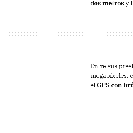
dos metros
y 
Entre sus pres
megapíxeles, 
el
GPS
con brú