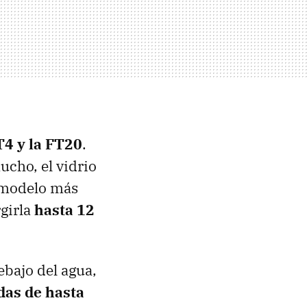
4 y la FT20
.
ucho, el vidrio
l modelo más
girla
hasta 12
bajo del agua,
das de hasta