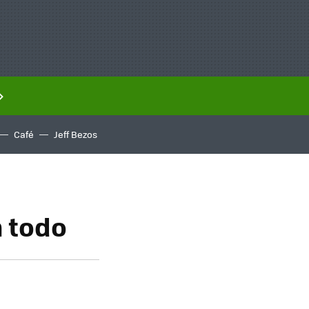
Café
Jeff Bezos
n todo