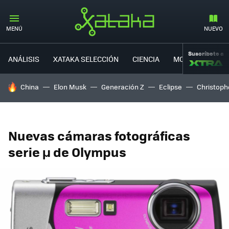
MENÚ
NUEVO
Suscríbete a
ANÁLISIS
XATAKA SELECCIÓN
CIENCIA
MOVILIDAD
HOY SE HABLA DE
China
Elon Musk
Generación Z
Eclipse
Christoph
Nuevas cámaras fotográficas
serie µ de Olympus