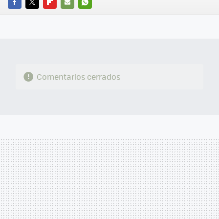
FACEBOOK
TWITTER
FLIPBOARD
E-
WHATSAPP
MAIL
Comentarios cerrados