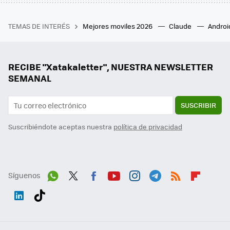
TEMAS DE INTERÉS
Mejores moviles 2026
Claude
Androi
RECIBE "Xatakaletter", NUESTRA NEWSLETTER
SEMANAL
SUSCRIBIR
Suscribiéndote aceptas nuestra
política de privacidad
Síguenos
Wh
Twit
Fac
You
Inst
Tele
RSS
Flip
ats
ter
ebo
tub
agr
gra
boa
Link
Tikt
App
ok
e
am
m
rd
edI
ok