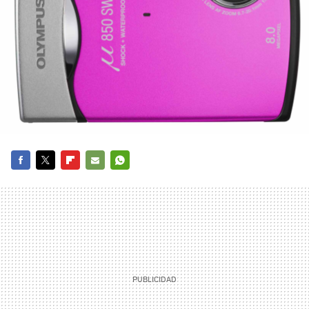
FACEBOOK
TWITTER
FLIPBOARD
E-
WHATSAPP
MAIL