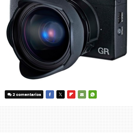
2 comentarios
FACEBOOK
TWITTER
FLIPBOARD
E-
WHATSAPP
MAIL