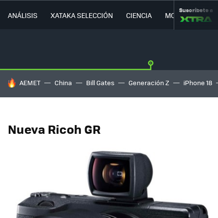
Suscríbete a
ANÁLISIS
XATAKA SELECCIÓN
CIENCIA
MOVILIDAD
HOY SE HABLA DE
AEMET
China
Bill Gates
Generación Z
iPhone 18
Nueva Ricoh GR