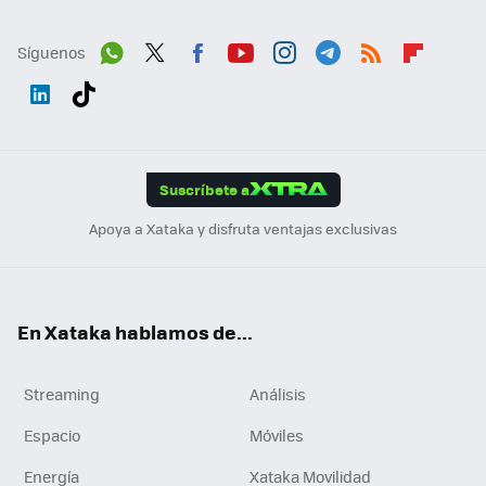
Síguenos
Wh
Twit
Fac
You
Inst
Tele
RSS
Flip
ats
ter
ebo
tub
agr
gra
boa
Link
Tikt
App
ok
e
am
m
rd
edI
ok
Suscríbete a
n
Apoya a Xataka y disfruta ventajas exclusivas
En Xataka hablamos de...
Streaming
Análisis
Espacio
Móviles
Energía
Xataka Movilidad