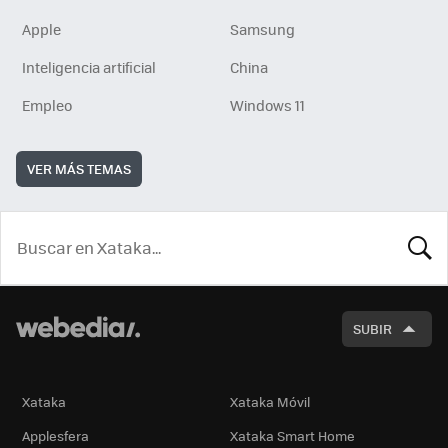
Apple
Samsung
Inteligencia artificial
China
Empleo
Windows 11
VER MÁS TEMAS
BUSCA
SUBIR
Xataka
Xataka Móvil
Applesfera
Xataka Smart Home