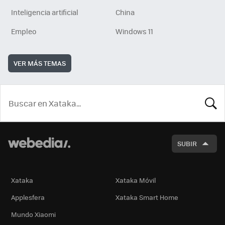
Inteligencia artificial
China
Empleo
Windows 11
VER MÁS TEMAS
BUSCA
SUBIR
Xataka
Xataka Móvil
Applesfera
Xataka Smart Home
Mundo Xiaomi