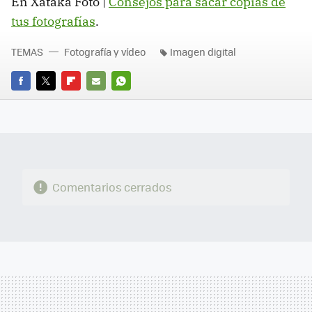
En Xataka Foto |
Consejos para sacar copias de
tus fotografías
.
TEMAS
Fotografía y vídeo
Imagen digital
FACEBOOK
TWITTER
FLIPBOARD
E-
WHATSAPP
MAIL
Comentarios cerrados