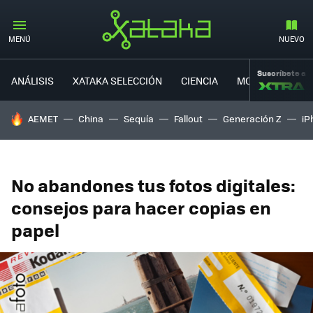
MENÚ
NUEVO
Suscríbete a
ANÁLISIS
XATAKA SELECCIÓN
CIENCIA
MOVILIDAD
HOY SE HABLA DE
AEMET
China
Sequía
Fallout
Generación Z
iP
No abandones tus fotos digitales:
consejos para hacer copias en
papel