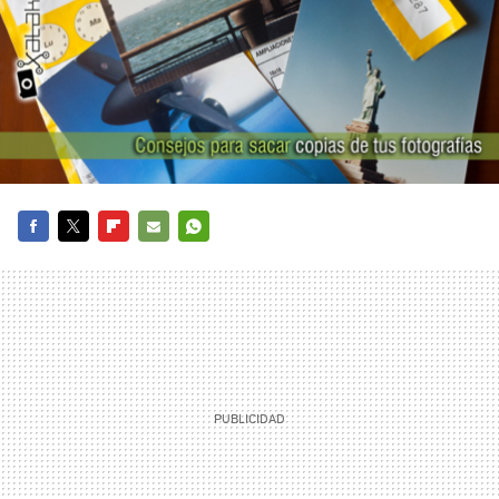
FACEBOOK
TWITTER
FLIPBOARD
E-
WHATSAPP
MAIL