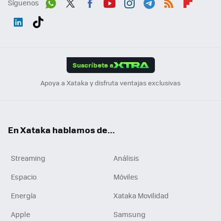
Síguenos
Wh
Twit
Fac
You
Inst
Tele
RSS
Flip
ats
ter
ebo
tub
agr
gra
boa
Link
Tikt
App
ok
e
am
m
rd
edI
ok
Suscríbete a
n
Apoya a Xataka y disfruta ventajas exclusivas
En Xataka hablamos de...
Streaming
Análisis
Espacio
Móviles
Energía
Xataka Movilidad
Apple
Samsung