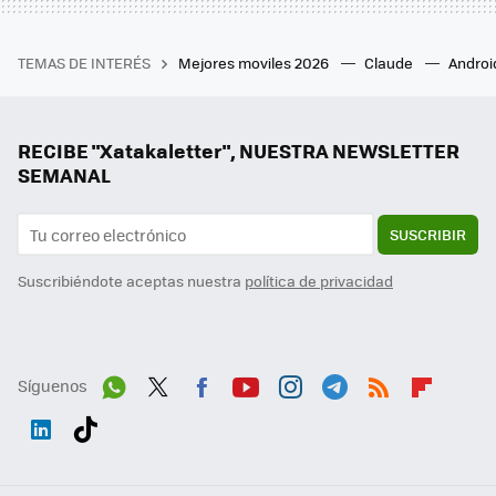
TEMAS DE INTERÉS
Mejores moviles 2026
Claude
Androi
RECIBE "Xatakaletter", NUESTRA NEWSLETTER
SEMANAL
SUSCRIBIR
Suscribiéndote aceptas nuestra
política de privacidad
Síguenos
Wh
Twit
Fac
You
Inst
Tele
RSS
Flip
ats
ter
ebo
tub
agr
gra
boa
Link
Tikt
App
ok
e
am
m
rd
edI
ok