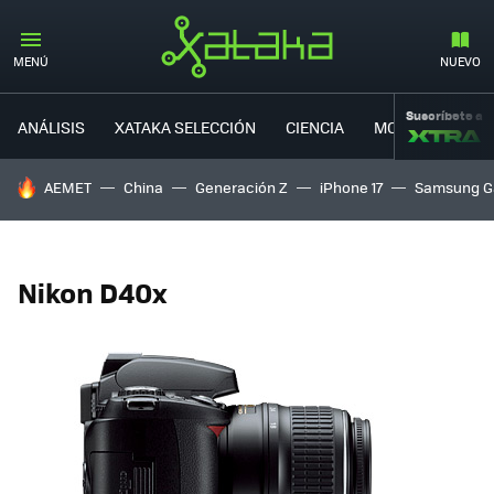
MENÚ
NUEVO
Suscríbete a
ANÁLISIS
XATAKA SELECCIÓN
CIENCIA
MOVILIDAD
HOY SE HABLA DE
AEMET
China
Generación Z
iPhone 17
Samsung G
Nikon D40x