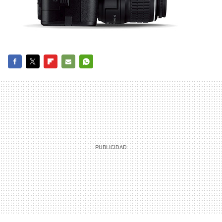
FACEBOOK
TWITTER
FLIPBOARD
E-
WHATSAPP
MAIL