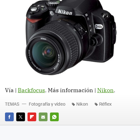
Vía |
Backfocus
. Más información |
Nikon
.
TEMAS
Fotografía y vídeo
Nikon
Réflex
FACEBOOK
TWITTER
FLIPBOARD
E-
WHATSAPP
MAIL