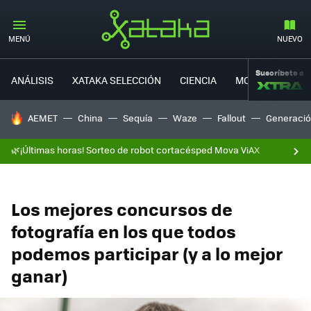
MENÚ
NUEVO
Suscríbete a
ANÁLISIS
XATAKA SELECCIÓN
CIENCIA
MOVILIDAD
HOY SE HABLA DE
AEMET
China
Sequía
Waze
Fallout
Generació
🌿¡Últimas horas! Sorteo de robot cortacésped Mova ViAX
Los mejores concursos de
fotografía en los que todos
podemos participar (y a lo mejor
ganar)