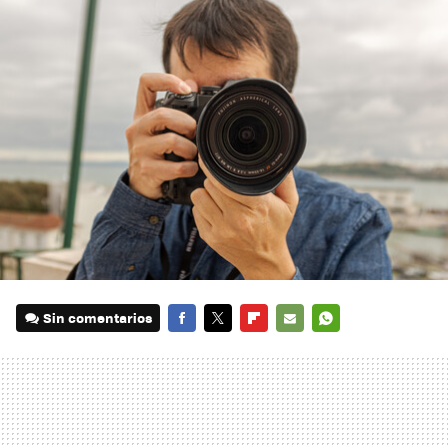
Sin comentarios
FACEBOOK
TWITTER
FLIPBOARD
E-
WHATSAPP
MAIL