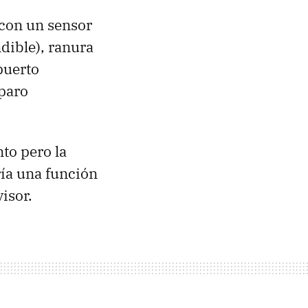
 con un sensor
ible), ranura
puerto
sparo
to pero la
ría una función
isor.