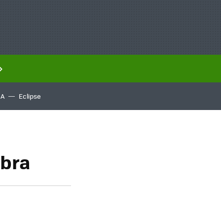
IA
Eclipse
mbra