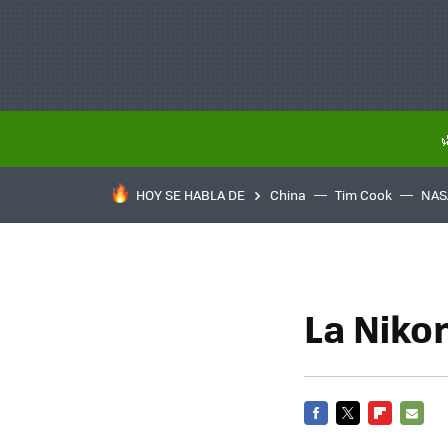
HOY SE HABLA DE
China
Tim Cook
NAS
La Niko
FACEBOOK
TWITTER
FLIPBOARD
E-