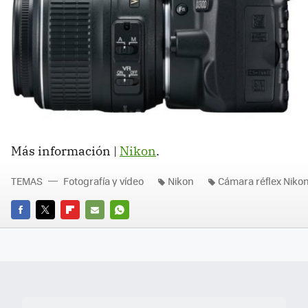
Más información |
Nikon
.
TEMAS
Fotografía y vídeo
Nikon
Cámara réflex Niko
FACEBOOK
TWITTER
FLIPBOARD
E-
WHATSAPP
MAIL