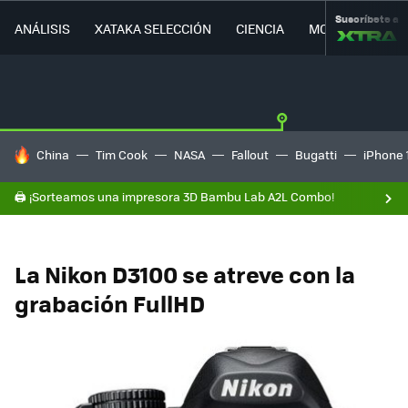
Suscríbete a
ANÁLISIS
XATAKA SELECCIÓN
CIENCIA
MOVILIDAD
HOY SE HABLA DE
China
Tim Cook
NASA
Fallout
Bugatti
iPhone 
🖨️ ¡Sorteamos una impresora 3D Bambu Lab A2L Combo!
La Nikon D3100 se atreve con la
grabación FullHD