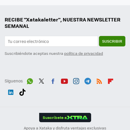
RECIBE "Xatakaletter", NUESTRA NEWSLETTER
SEMANAL
SUSCRIBIR
Suscribiéndote aceptas nuestra
política de privacidad
Síguenos
Wh
Twit
Fac
You
Inst
Tele
RSS
Flip
ats
ter
ebo
tub
agr
gra
boa
Link
Tikt
App
ok
e
am
m
rd
edI
ok
Suscríbete a
n
Apoya a Xataka y disfruta ventajas exclusivas