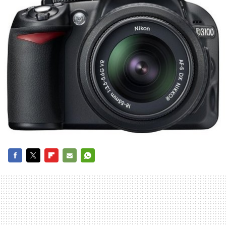
FACEBOOK
TWITTER
FLIPBOARD
E-
WHATSAPP
MAIL