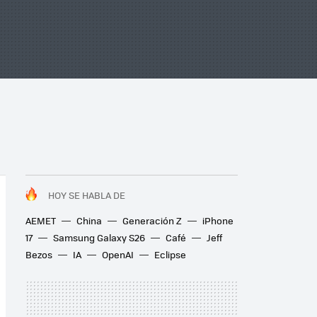
HOY SE HABLA DE
AEMET
China
Generación Z
iPhone
17
Samsung Galaxy S26
Café
Jeff
Bezos
IA
OpenAI
Eclipse