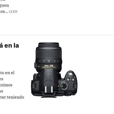
iguen
s...
LEER
á en la
to en el
es
guimos
as
star teniendo