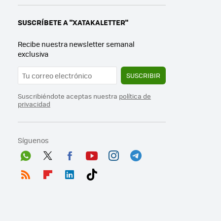
SUSCRÍBETE A "XATAKALETTER"
Recibe nuestra newsletter semanal
exclusiva
SUSCRIBIR
Suscribiéndote aceptas nuestra
política de
privacidad
Síguenos
Wh
Twit
Fac
You
Inst
Tele
ats
ter
ebo
tub
agr
gra
RSS
Flip
Link
Tikt
App
ok
e
am
m
boa
edI
ok
rd
n