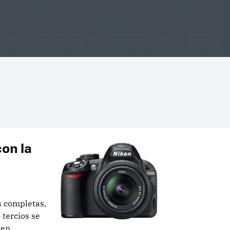
con la
s completas,
 tercios se
 en