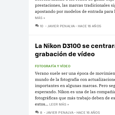
prestaciones, las marcas tradicionales s
apostando por modelos de entrada para lo
MÁS »
COMENTARIOS
10
JAVIER PENALVA
HACE 16 AÑOS
La Nikon D3100 se centrar
grabación de vídeo
FOTOGRAFÍA Y VÍDEO
Verano suele ser una época de movimien
mundo de la fotografía con actualizacion
importantes en algunas marcas. Pero se
esperando. Nikon es una de las compañí
fotográficas que más trabajo deben de e
estos...
LEER MÁS »
COMENTARIOS
8
JAVIER PENALVA
HACE 16 AÑOS