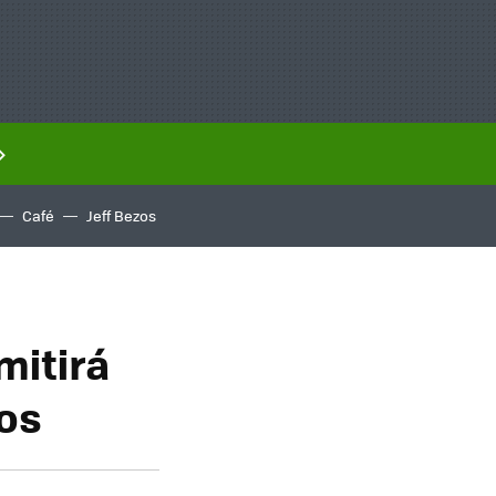
Café
Jeff Bezos
mitirá
ros