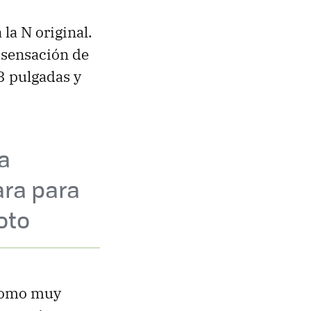
 la N original.
 sensación de
3 pulgadas y
a
ra para
oto
 como muy