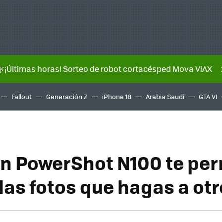
🌿¡Últimas horas! Sorteo de robot cortacésped Mova ViAX
Fallout
Generación Z
iPhone 18
Arabia Saudí
GTA VI
n PowerShot N100 te per
 las fotos que hagas a ot