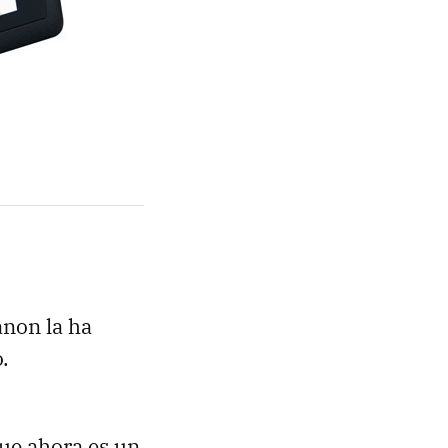
anon la ha
.
ue ahora es un