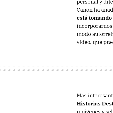
personal y dife
Canon ha aña
está tomando 
incorporarnos -
modo autorretr
vídeo, que pue
Más interesant
Historias Des
imágenes y sel