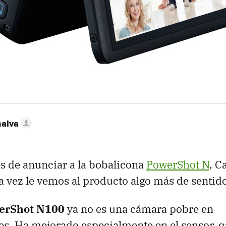
nalva
s de anunciar a la bobalicona
PowerShot N
, C
a vez le vemos al producto algo más de sentido
erShot N100
ya no es una cámara pobre en
es. Ha mejorado especialmente en el sensor, q