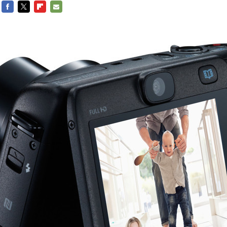
FACEBOOK
TWITTER
FLIPBOARD
E-
MAIL