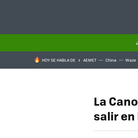
HOY SE HABLA DE
AEMET
China
Waze
La Cano
salir en