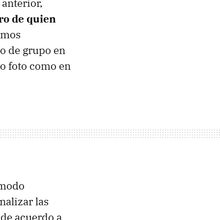
 anterior,
ro de quien
emos
to de grupo en
do foto como en
l modo
nalizar las
 de acuerdo a