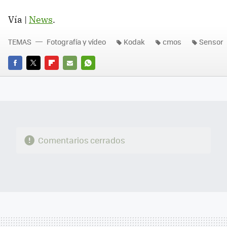
Vía |
News
.
TEMAS
Fotografía y vídeo
Kodak
cmos
Sensor
FACEBOOK
TWITTER
FLIPBOARD
E-
WHATSAPP
MAIL
Comentarios cerrados