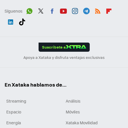
Síguenos
Wh
Twit
Fac
You
Inst
Tele
RSS
Flip
ats
ter
ebo
tub
agr
gra
boa
Link
Tikt
App
ok
e
am
m
rd
edI
ok
Suscríbete a
n
Apoya a Xataka y disfruta ventajas exclusivas
En Xataka hablamos de...
Streaming
Análisis
Espacio
Móviles
Energía
Xataka Movilidad