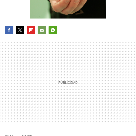
FACEBOOK
TWITTER
FLIPBOARD
E-
WHATSAPP
MAIL