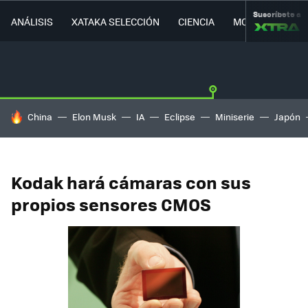
Suscríbete a
ANÁLISIS
XATAKA SELECCIÓN
CIENCIA
MOVILIDAD
HOY SE HABLA DE
China
Elon Musk
IA
Eclipse
Miniserie
Japón
Kodak hará cámaras con sus
propios sensores CMOS