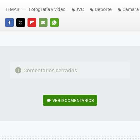
TEMAS
Fotografía y vídeo
JVC
Deporte
Cámara 
FACEBOOK
TWITTER
FLIPBOARD
E-
WHATSAPP
MAIL
Comentarios cerrados
VER
9 COMENTARIOS