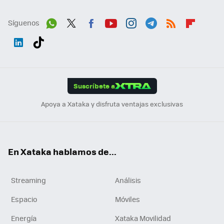
Síguenos
Wh
Twit
Fac
You
Inst
Tele
RSS
Flip
ats
ter
ebo
tub
agr
gra
boa
Link
Tikt
App
ok
e
am
m
rd
edI
ok
Suscríbete a
n
Apoya a Xataka y disfruta ventajas exclusivas
En Xataka hablamos de...
Streaming
Análisis
Espacio
Móviles
Energía
Xataka Movilidad