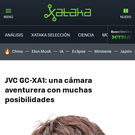
MENÚ
NUEVO
Suscríbete a
ANÁLISIS
XATAKA SELECCIÓN
CIENCIA
MOVILIDAD
HOY SE HABLA DE
China
Elon Musk
IA
Eclipse
Miniserie
Japón
JVC GC-XA1: una cámara
aventurera con muchas
posibilidades