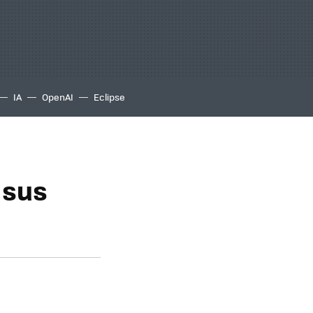
IA
OpenAI
Eclipse
 sus