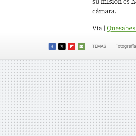
su misión es h
cámara.
Vía |
Quesabes
TEMAS
Fotografía
FACEBOOK
TWITTER
FLIPBOARD
E-
MAIL