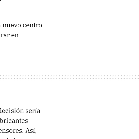
n nuevo centro
trar en
decisión sería
bricantes
nsores. Así,