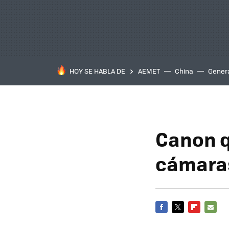
HOY SE HABLA DE
AEMET
China
Gener
Canon q
cámara
FACEBOOK
TWITTER
FLIPBOARD
E-