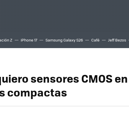
ación Z
iPhone 17
Samsung Galaxy S26
Café
Jeff Bezos
uiero sensores CMOS en
s compactas