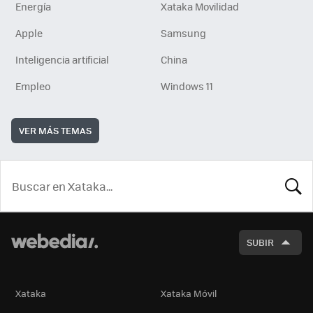
Energía
Xataka Movilidad
Apple
Samsung
Inteligencia artificial
China
Empleo
Windows 11
VER MÁS TEMAS
BUSCA
SUBIR
Xataka
Xataka Móvil