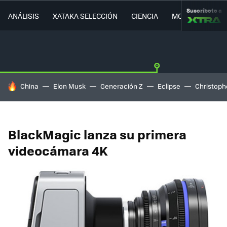
Suscríbete a
ANÁLISIS
XATAKA SELECCIÓN
CIENCIA
MOVILIDAD
HOY SE HABLA DE
China
Elon Musk
Generación Z
Eclipse
Christoph
BlackMagic lanza su primera
videocámara 4K