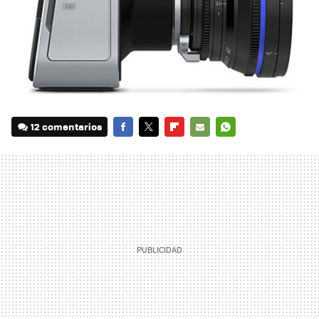
12 comentarios
FACEBOOK
TWITTER
FLIPBOARD
E-
WHATSAPP
MAIL