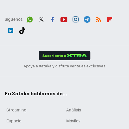
Síguenos
Wh
Twit
Fac
You
Inst
Tele
RSS
Flip
ats
ter
ebo
tub
agr
gra
boa
Link
Tikt
App
ok
e
am
m
rd
edI
ok
Suscríbete a
n
Apoya a Xataka y disfruta ventajas exclusivas
En Xataka hablamos de...
Streaming
Análisis
Espacio
Móviles