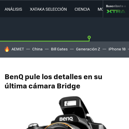
Suscríbete a
ANÁLISIS
XATAKA SELECCIÓN
CIENCIA
MOVILIDAD
HOY SE HABLA DE
AEMET
China
Bill Gates
Generación Z
iPhone 18
BenQ pule los detalles en su
última cámara Bridge