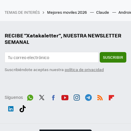
TEMAS DE INTERÉS
Mejores moviles 2026
Claude
Androi
RECIBE "Xatakaletter", NUESTRA NEWSLETTER
SEMANAL
SUSCRIBIR
Suscribiéndote aceptas nuestra
política de privacidad
Síguenos
Wh
Twit
Fac
You
Inst
Tele
RSS
Flip
ats
ter
ebo
tub
agr
gra
boa
Link
Tikt
App
ok
e
am
m
rd
edI
ok