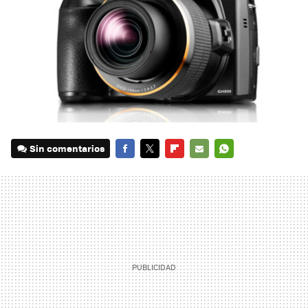
Sin comentarios
FACEBOOK
TWITTER
FLIPBOARD
E-
WHATSAPP
MAIL