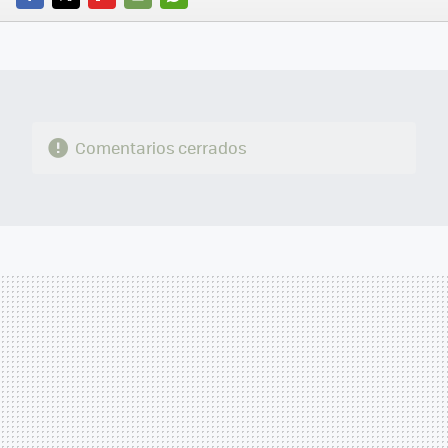
FACEBOOK
TWITTER
FLIPBOARD
E-
WHATSAPP
MAIL
Comentarios cerrados