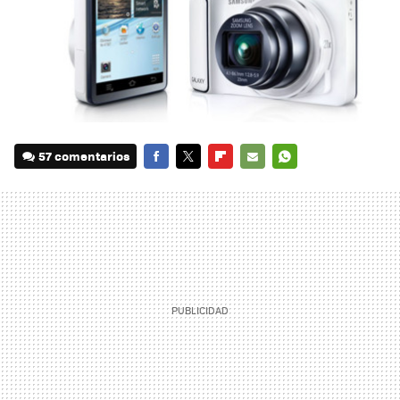
57 comentarios
FACEBOOK
TWITTER
FLIPBOARD
E-
WHATSAPP
MAIL