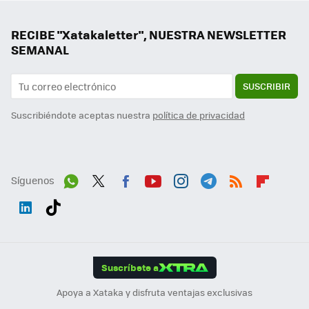
RECIBE "Xatakaletter", NUESTRA NEWSLETTER
SEMANAL
SUSCRIBIR
Suscribiéndote aceptas nuestra
política de privacidad
Síguenos
Wh
Twit
Fac
You
Inst
Tele
RSS
Flip
ats
ter
ebo
tub
agr
gra
boa
Link
Tikt
App
ok
e
am
m
rd
edI
ok
Suscríbete a
n
Apoya a Xataka y disfruta ventajas exclusivas