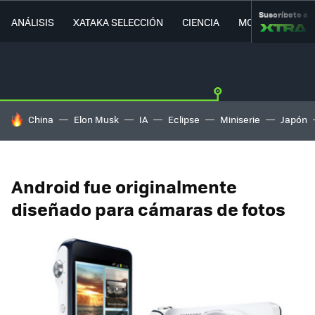
Suscríbete a
ANÁLISIS
XATAKA SELECCIÓN
CIENCIA
MOVILIDAD
HOY SE HABLA DE
China
Elon Musk
IA
Eclipse
Miniserie
Japón
Android fue originalmente
diseñado para cámaras de fotos