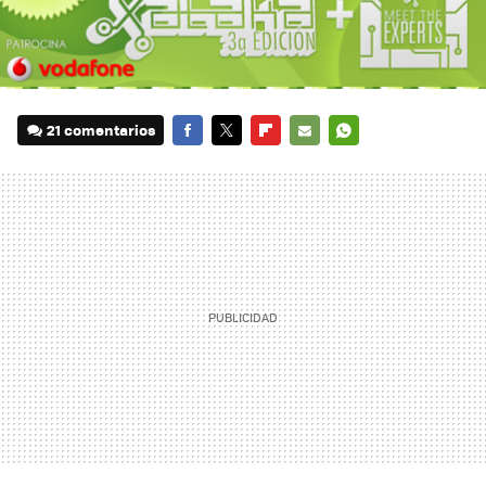
21 comentarios
FACEBOOK
TWITTER
FLIPBOARD
E-
WHATSAPP
MAIL