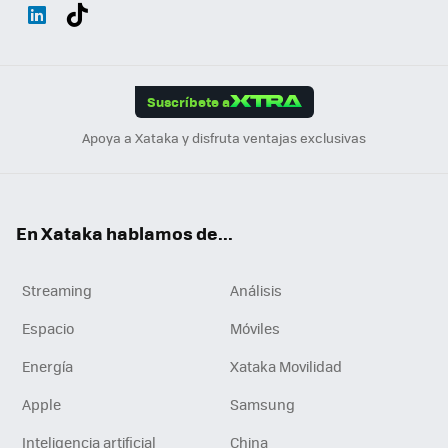
Wh
Twit
Fac
You
Inst
Tele
RSS
Flip
ats
ter
ebo
tub
agr
gra
boa
Link
Tikt
App
ok
e
am
m
rd
edI
ok
Suscríbete a
n
Apoya a Xataka y disfruta ventajas exclusivas
En Xataka hablamos de...
Streaming
Análisis
Espacio
Móviles
Energía
Xataka Movilidad
Apple
Samsung
Inteligencia artificial
China