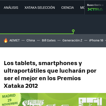
Suscríbete a
ANÁLISIS
XATAKA SELECCIÓN
CIENCIA
MOVILIDAD
HOY SE HABLA DE
AEMET
China
Bill Gates
Generación Z
iPhone 18
Los tablets, smartphones y
ultraportátiles que lucharán por
ser el mejor en los Premios
Xataka 2012