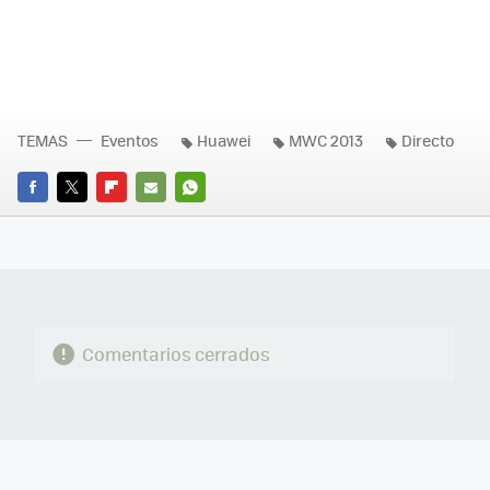
TEMAS
Eventos
Huawei
MWC 2013
Directo
FACEBOOK
TWITTER
FLIPBOARD
E-
WHATSAPP
MAIL
Comentarios cerrados