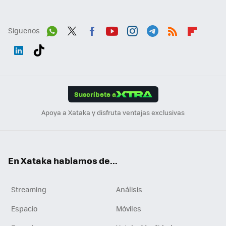
Síguenos
Wh
Twit
Fac
You
Inst
Tele
RSS
Flip
ats
ter
ebo
tub
agr
gra
boa
Link
Tikt
App
ok
e
am
m
rd
edI
ok
Suscríbete a
n
Apoya a Xataka y disfruta ventajas exclusivas
En Xataka hablamos de...
Streaming
Análisis
Espacio
Móviles