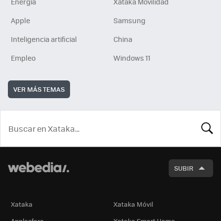
Energía
Xataka Movilidad
Apple
Samsung
Inteligencia artificial
China
Empleo
Windows 11
VER MÁS TEMAS
BUSCA
SUBIR
Xataka
Xataka Móvil
Applesfera
Xataka Smart Home