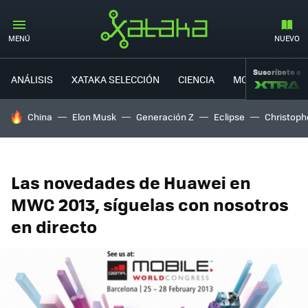
MENÚ
NUEVO
Suscríbete a
ANÁLISIS
XATAKA SELECCIÓN
CIENCIA
MOVILIDAD
HOY SE HABLA DE
China
Elon Musk
Generación Z
Eclipse
Christoph
Las novedades de Huawei en
MWC 2013, síguelas con nosotros
en directo