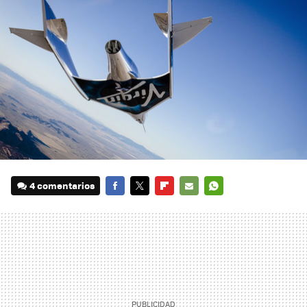
4 comentarios
FACEBOOK
TWITTER
FLIPBOARD
E-
WHATSAPP
MAIL