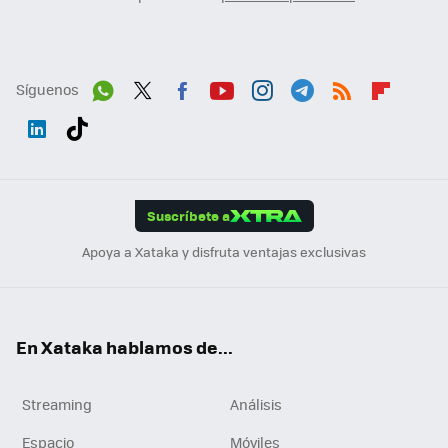
Síguenos
Wh
Twit
Fac
You
Inst
Tele
RSS
Flip
ats
ter
ebo
tub
agr
gra
boa
Link
Tikt
App
ok
e
am
m
rd
edI
ok
Suscríbete a
n
Apoya a Xataka y disfruta ventajas exclusivas
En Xataka hablamos de...
Streaming
Análisis
Espacio
Móviles