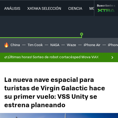
Suscríbete a
ANÁLISIS
XATAKA SELECCIÓN
CIENCIA
MOVILIDAD
HOY SE HABLA DE
China
Tim Cook
NASA
Waze
iPhone Air
iPhone
🌿¡Últimas horas! Sorteo de robot cortacésped Mova ViAX
La nueva nave espacial para
turistas de Virgin Galactic hace
su primer vuelo: VSS Unity se
estrena planeando