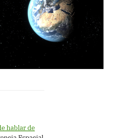
e hablar de
encia Espacial