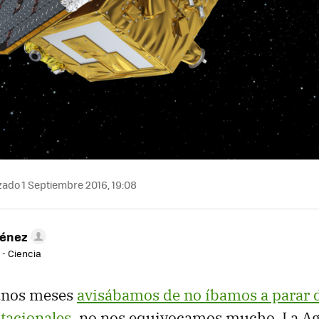
zado 1 Septiembre 2016, 19:08
ménez
 - Ciencia
unos meses
avisábamos de no íbamos a parar d
itacionales
, no nos equivocamos mucho. La Ag