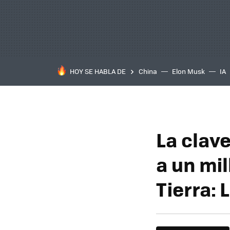
HOY SE HABLA DE
China
Elon Musk
IA
La clav
a un mil
Tierra: 