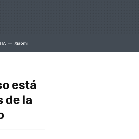
GTA
Xiaomi
so está
 de la
o