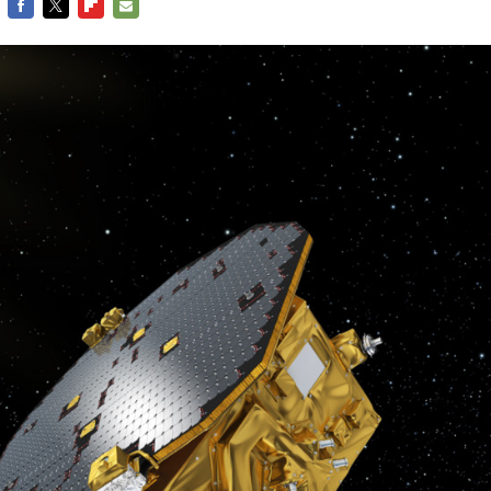
FACEBOOK
TWITTER
FLIPBOARD
E-
MAIL