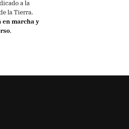
dicado a la
e la Tierra.
á en marcha y
erso
.