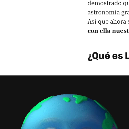
demostrado que
astronomía gra
Así que ahora 
con ella nues
¿Qué es 