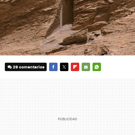
29 comentarios
FACEBOOK
TWITTER
FLIPBOARD
E-
WHATSAPP
MAIL