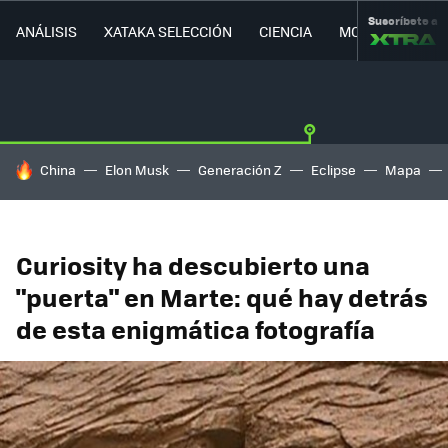
Suscríbete a
ANÁLISIS
XATAKA SELECCIÓN
CIENCIA
MOVILIDAD
HOY SE HABLA DE
China
Elon Musk
Generación Z
Eclipse
Mapa
Curiosity ha descubierto una
"puerta" en Marte: qué hay detrás
de esta enigmática fotografía