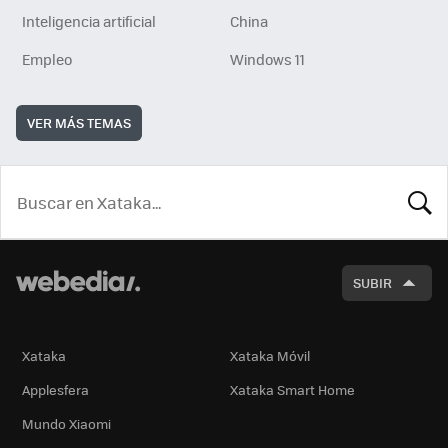
Inteligencia artificial
China
Empleo
Windows 11
VER MÁS TEMAS
BUSCA
SUBIR
Xataka
Xataka Móvil
Applesfera
Xataka Smart Home
Mundo Xiaomi