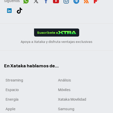
Síguenos
Wh
Twit
Fac
You
Inst
Tele
RSS
Flip
ats
ter
ebo
tub
agr
gra
boa
Link
Tikt
App
ok
e
am
m
rd
edI
ok
Suscríbete a
n
Apoya a Xataka y disfruta ventajas exclusivas
En Xataka hablamos de...
Streaming
Análisis
Espacio
Móviles
Energía
Xataka Movilidad
Apple
Samsung