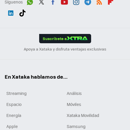
Síguenos
Wh
Twit
Fac
You
Inst
Tele
RSS
Flip
ats
ter
ebo
tub
agr
gra
boa
Link
Tikt
App
ok
e
am
m
rd
edI
ok
Suscríbete a
n
Apoya a Xataka y disfruta ventajas exclusivas
En Xataka hablamos de...
Streaming
Análisis
Espacio
Móviles
Energía
Xataka Movilidad
Apple
Samsung