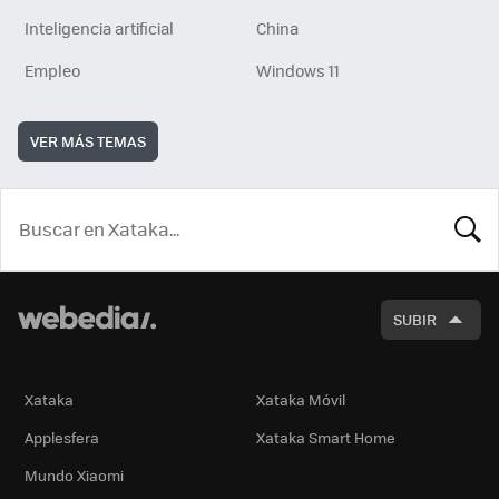
Inteligencia artificial
China
Empleo
Windows 11
VER MÁS TEMAS
BUSCA
SUBIR
Xataka
Xataka Móvil
Applesfera
Xataka Smart Home
Mundo Xiaomi