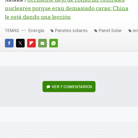
nucleares porque eran demasiado caras: China
le está dando una lección
TEMAS
Energía
Paneles solares
Panel Solar
en
FACEBOOK
TWITTER
FLIPBOARD
E-
WHATSAPP
MAIL
VER
7 COMENTARIOS