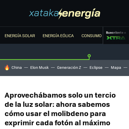
Suscríbete a
ENERGÍA SOLAR
ENERGÍA EÓLICA
CONSUMO ENERGÉTICO
HOY SE HABLA DE
China
Elon Musk
Generación Z
Eclipse
Mapa
Aprovechábamos solo un tercio
de la luz solar: ahora sabemos
cómo usar el molibdeno para
exprimir cada fotón al máximo