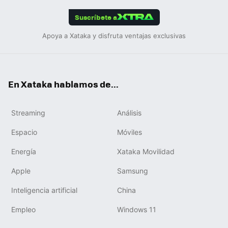
App
ok
e
am
m
rd
edIn
ok
Suscríbete a
Apoya a Xataka y disfruta ventajas exclusivas
En Xataka hablamos de...
Streaming
Análisis
Espacio
Móviles
Energía
Xataka Movilidad
Apple
Samsung
Inteligencia artificial
China
Empleo
Windows 11