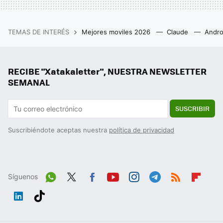
TEMAS DE INTERÉS
Mejores moviles 2026
Claude
Andro
RECIBE "Xatakaletter", NUESTRA NEWSLETTER
SEMANAL
SUSCRIBIR
Suscribiéndote aceptas nuestra
política de privacidad
Síguenos
Wh
Twit
Fac
You
Inst
Tele
RSS
Flip
ats
ter
ebo
tub
agr
gra
boa
Link
Tikt