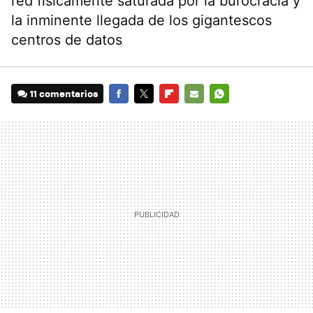
red físicamente saturada por la burocracia y
la inminente llegada de los gigantescos
centros de datos
11 comentarios
FACEBOOK
TWITTER
FLIPBOARD
E-
WHATSAPP
MAIL