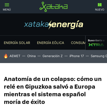
MENÚ
NUEVO
Suscríbete a
ENERGÍA SOLAR
ENERGÍA EÓLICA
CONSUMO ENERGÉTI
HOY SE HABLA DE
AEMET
China
Generación Z
iPhone 17
Samsung G
Anatomía de un colapso: cómo un
relé en Gipuzkoa salvó a Europa
mientras el sistema español
moría de éxito