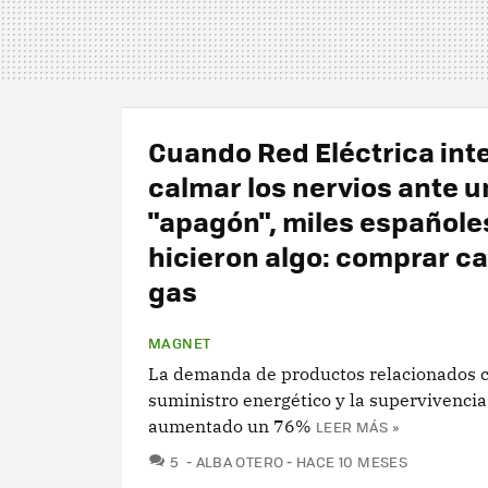
Cuando Red Eléctrica int
calmar los nervios ante 
"apagón", miles españole
hicieron algo: comprar c
gas
MAGNET
La demanda de productos relacionados c
suministro energético y la supervivencia
aumentado un 76%
LEER MÁS »
COMENTARIOS
5
ALBA OTERO
HACE 10 MESES