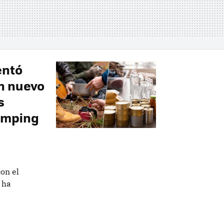
entó
un nuevo
s
amping
on el
 ha