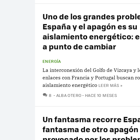
Uno de los grandes prob
España y el apagón es su
aislamiento energético: e
a punto de cambiar
ENERGÍA
La interconexión del Golfo de Vizcaya y 
enlaces con Francia y Portugal buscan r
aislamiento energético
LEER MÁS »
COMENTARIOS
8
ALBA OTERO
HACE 10 MESES
Un fantasma recorre Espa
fantasma de otro apagón
provocado por los probl