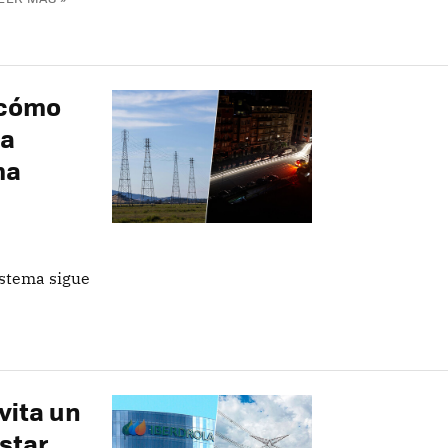
 cómo
 a
ma
istema sigue
vita un
star