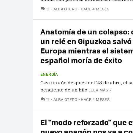
COMENTARIOS
5
ALBA OTERO
HACE 4 MESES
Anatomía de un colapso:
un relé en Gipuzkoa salvó
Europa mientras el siste
español moría de éxito
ENERGÍA
Casi un año después del 28 de abril, el s
pendiente de un hilo
LEER MÁS »
COMENTARIOS
11
ALBA OTERO
HACE 4 MESES
El "modo reforzado" que e
nuevo apagón nos va a co