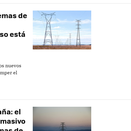
lemas de
so está
los nuevos
omper el
ña: el
 masivo
emas de