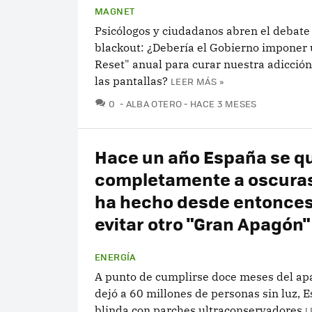
MAGNET
Psicólogos y ciudadanos abren el debate
blackout: ¿Debería el Gobierno imponer 
Reset" anual para curar nuestra adicción
las pantallas?
LEER MÁS »
COMENTARIOS
0
ALBA OTERO
HACE 3 MESES
Hace un año España se q
completamente a oscuras
ha hecho desde entonces
evitar otro "Gran Apagón"
ENERGÍA
A punto de cumplirse doce meses del a
dejó a 60 millones de personas sin luz, 
blinda con parches ultraconservadores
L