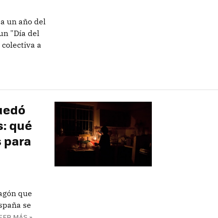
 a un año del
un "Día del
 colectiva a
uedó
: qué
 para
pagón que
España se
EER MÁS »