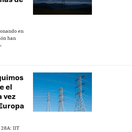
ionando en
ión han
»
guimos
e el
a vez
 Europa
 28A: IIT