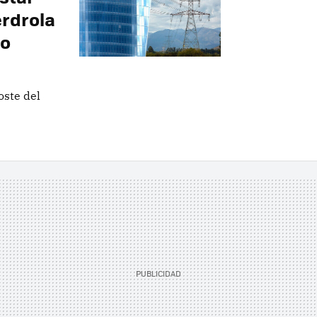
erdrola
lo
oste del