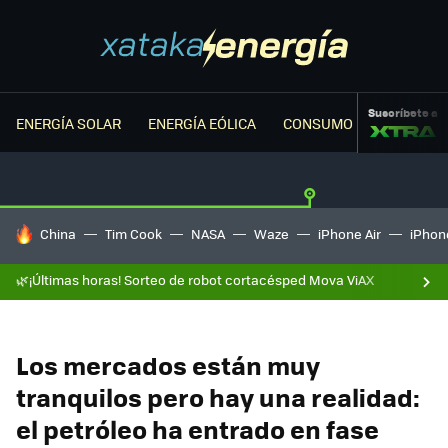
Suscríbete a
ENERGÍA SOLAR
ENERGÍA EÓLICA
CONSUMO ENERGÉTICO
HOY SE HABLA DE
China
Tim Cook
NASA
Waze
iPhone Air
iPhone
🌿¡Últimas horas! Sorteo de robot cortacésped Mova ViAX
Los mercados están muy
tranquilos pero hay una realidad:
el petróleo ha entrado en fase