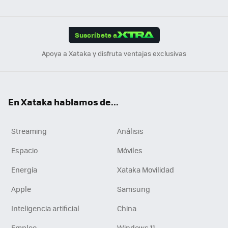
ats
ter
ebo
tub
agr
gra
boa
Link
Tikt
App
ok
e
am
m
rd
edI
ok
Suscríbete a
n
Apoya a Xataka y disfruta ventajas exclusivas
En Xataka hablamos de...
Streaming
Análisis
Espacio
Móviles
Energía
Xataka Movilidad
Apple
Samsung
Inteligencia artificial
China
Empleo
Windows 11