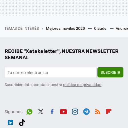
TEMAS DE INTERÉS
Mejores moviles 2026
Claude
Androi
RECIBE "Xatakaletter", NUESTRA NEWSLETTER
SEMANAL
SUSCRIBIR
Suscribiéndote aceptas nuestra
política de privacidad
Síguenos
Wh
Twit
Fac
You
Inst
Tele
RSS
Flip