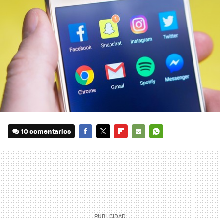
10 comentarios
FACEBOOK
TWITTER
FLIPBOARD
E-
WHATSAPP
MAIL