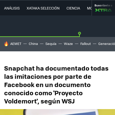
Suscríbete a
ANÁLISIS
XATAKA SELECCIÓN
CIENCIA
MOVILIDAD
HOY SE HABLA DE
AEMET
China
Sequía
Waze
Fallout
Generació
Snapchat ha documentado todas
las imitaciones por parte de
Facebook en un documento
conocido como 'Proyecto
Voldemort', según WSJ