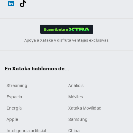
Wh
Twit
Fac
You
Inst
Tele
RSS
Flip
ats
ter
ebo
tub
agr
gra
boa
Link
Tikt
App
ok
e
am
m
rd
edI
ok
Suscríbete a
n
Apoya a Xataka y disfruta ventajas exclusivas
En Xataka hablamos de...
Streaming
Análisis
Espacio
Móviles
Energía
Xataka Movilidad
Apple
Samsung
Inteligencia artificial
China