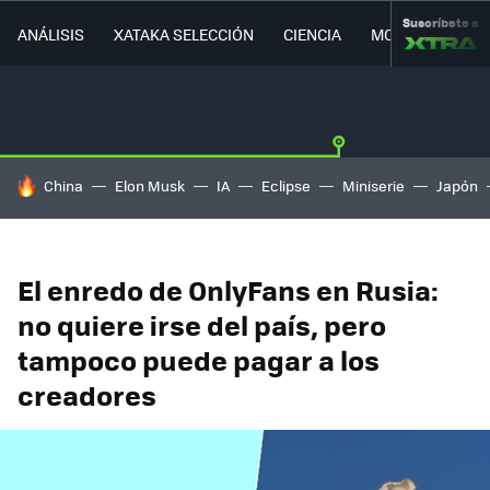
Suscríbete a
ANÁLISIS
XATAKA SELECCIÓN
CIENCIA
MOVILIDAD
HOY SE HABLA DE
China
Elon Musk
IA
Eclipse
Miniserie
Japón
El enredo de OnlyFans en Rusia:
no quiere irse del país, pero
tampoco puede pagar a los
creadores