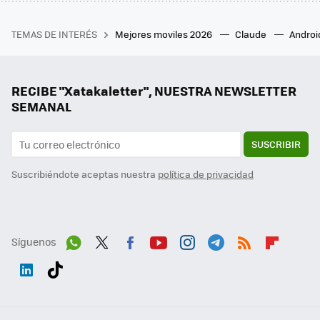
TEMAS DE INTERÉS
Mejores moviles 2026
Claude
Androi
RECIBE "Xatakaletter", NUESTRA NEWSLETTER
SEMANAL
SUSCRIBIR
Suscribiéndote aceptas nuestra
política de privacidad
Síguenos
Wh
Twit
Fac
You
Inst
Tele
RSS
Flip
ats
ter
ebo
tub
agr
gra
boa
Link
Tikt
App
ok
e
am
m
rd
edI
ok