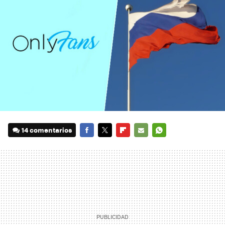
14 comentarios
FACEBOOK
TWITTER
FLIPBOARD
E-
WHATSAPP
MAIL