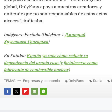
global, OnlyFans apoya a nuestros creadores y
entiende que no son responsables de estos actos
atroces”, indicaba.
Imágenes: Portada (OnlyFans +
Дмитрий
Хрусталев-Григорьев
)
En Xataka:
España ya sabe cómo reducir su
dependencia del uranio ruso (y fortalecerse como
fabricante de combustible nuclear)
TEMAS
Empresas y economía
OnlyFans
Rusia
FACEBOOK
TWITTER
FLIPBOARD
E-
WHATSAPP
MAIL