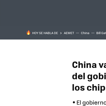
HOY SE HABLA DE
AEMET
China
Bill Ga
China va
del gob
los chi
El gobiern