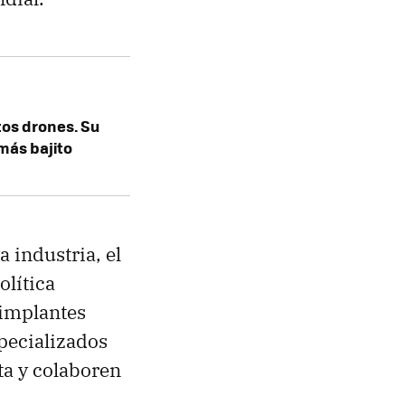
tos drones. Su
más bajito
 industria, el
olítica
 implantes
pecializados
ta y colaboren