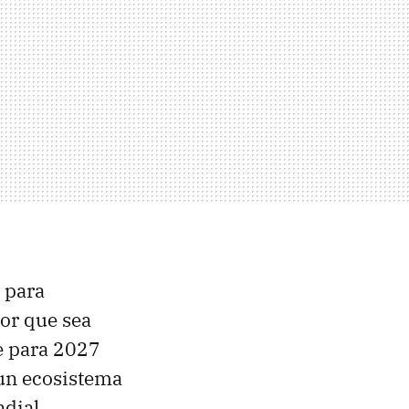
 para
or que sea
ue para 2027
 un ecosistema
ndial.