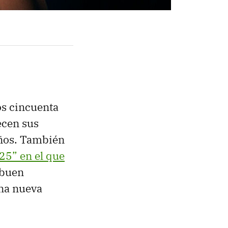
os cincuenta
ecen sus
años. También
25” en el que
 buen
una nueva