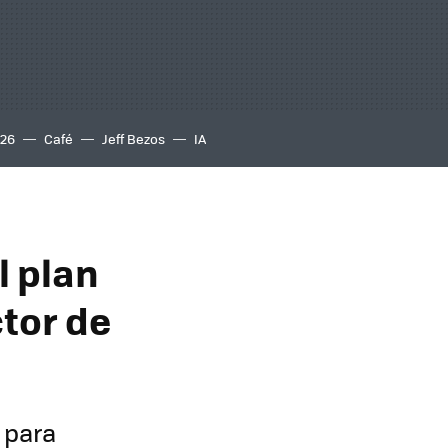
S26
Café
Jeff Bezos
IA
l plan
tor de
 para