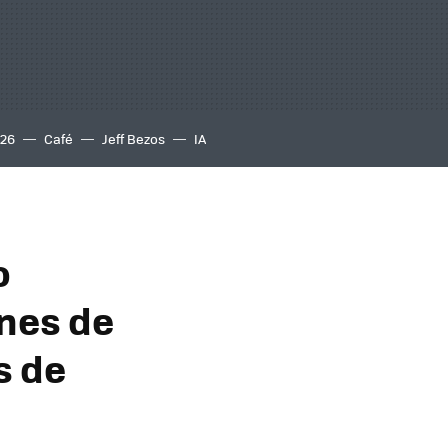
S26
Café
Jeff Bezos
IA
o
ones de
s de