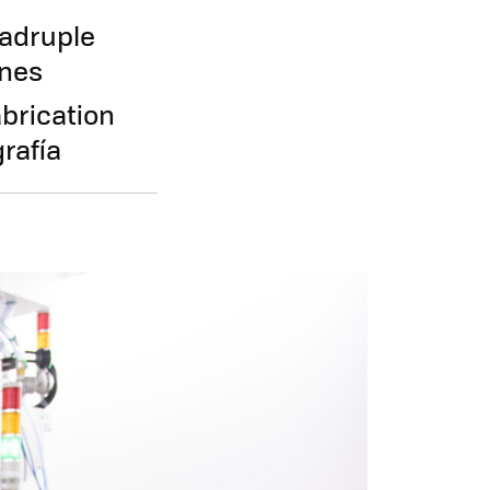
uadruple
ones
brication
rafía