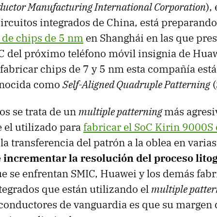
uctor Manufacturing International Corporation
),
circuitos integrados de China, está preparando
 de chips de 5 nm
en Shanghái en las que pr
oC del próximo teléfono móvil insignia de Hua
 fabricar chips de 7 y 5 nm esta compañía está
onocida como
Self-Aligned Quadruple Patterning
(
os se trata de un
multiple patterning
más agresi
 el utilizado para
fabricar el SoC Kirin 9000S
la transferencia del patrón a la oblea en varia
e
incrementar la resolución del proceso litog
e se enfrentan SMIC, Huawei y los demás fabr
ntegrados que están utilizando el
multiple patte
conductores de vanguardia es que su margen d