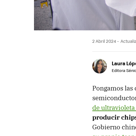
2 Abril 2024
Actualiz
Laura Lóp
Editora Sénio
Pongamos las c
semiconductore
de ultraviolet
producir chip
Gobierno chino