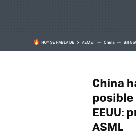
HOY SE HABLA DE
AEMET
China
Bill Ga
China h
posible
EEUU: p
ASML