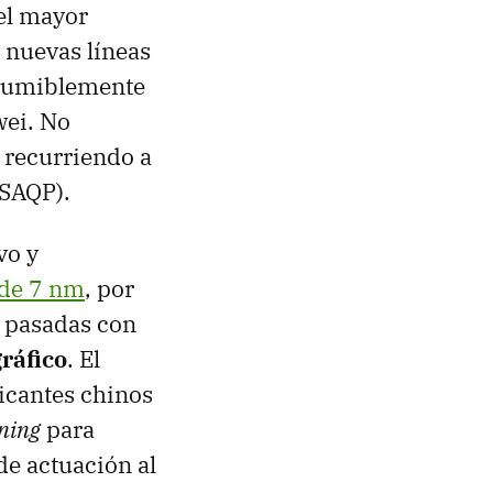
 el mayor
 nuevas líneas
esumiblemente
wei. No
 recurriendo a
SAQP).
vo y
 de 7 nm
, por
s pasadas con
ráfico
. El
icantes chinos
rning
para
e actuación al