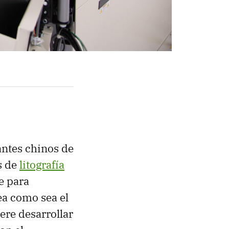
antes chinos de
s de
litografía
e para
ea como sea el
ere desarrollar