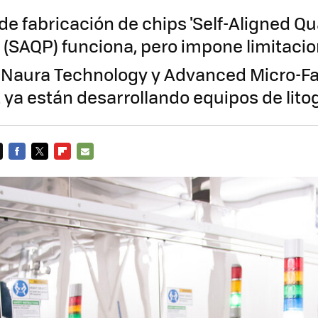
 de fabricación de chips 'Self-Aligned Q
' (SAQP) funciona, pero impone limitaci
 Naura Technology y Advanced Micro-Fa
ya están desarrollando equipos de litog
FACEBOOK
TWITTER
FLIPBOARD
E-
MAIL