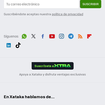
SUSCRIBIR
Suscribiéndote aceptas nuestra
política de privacidad
Síguenos
Wh
Twit
Fac
You
Inst
Tele
RSS
Flip
ats
ter
ebo
tub
agr
gra
boa
Link
Tikt
App
ok
e
am
m
rd
edI
ok
Suscríbete a
n
Apoya a Xataka y disfruta ventajas exclusivas
En Xataka hablamos de...