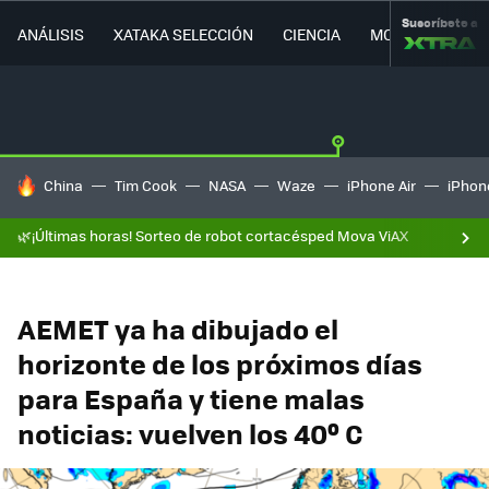
Suscríbete a
ANÁLISIS
XATAKA SELECCIÓN
CIENCIA
MOVILIDAD
HOY SE HABLA DE
China
Tim Cook
NASA
Waze
iPhone Air
iPhone
🌿¡Últimas horas! Sorteo de robot cortacésped Mova ViAX
AEMET ya ha dibujado el
horizonte de los próximos días
para España y tiene malas
noticias: vuelven los 40º C