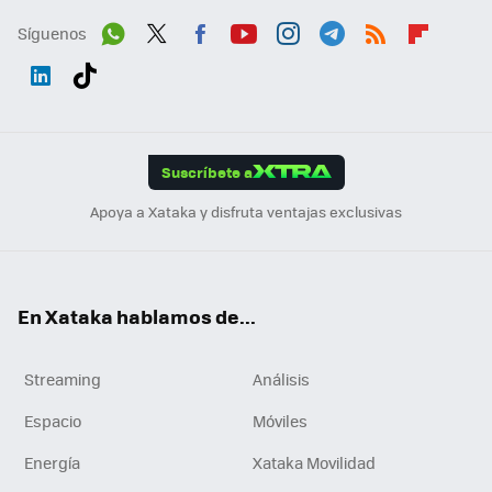
Síguenos
Wh
Twit
Fac
You
Inst
Tele
RSS
Flip
ats
ter
ebo
tub
agr
gra
boa
Link
Tikt
App
ok
e
am
m
rd
edI
ok
Suscríbete a
n
Apoya a Xataka y disfruta ventajas exclusivas
En Xataka hablamos de...
Streaming
Análisis
Espacio
Móviles
Energía
Xataka Movilidad