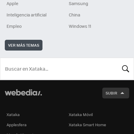
Apple
Samsung
Inteligencia artificial
China
Empleo
Windows 11
VER MÁS TEMAS
BUSCA
SUBIR
Xataka
Xataka Móvil
Applesfera
Xataka Smart Home