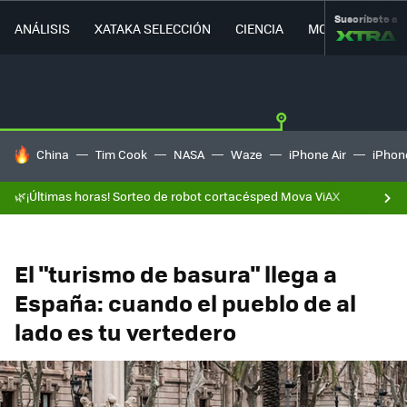
Suscríbete a
ANÁLISIS
XATAKA SELECCIÓN
CIENCIA
MOVILIDAD
HOY SE HABLA DE
China
Tim Cook
NASA
Waze
iPhone Air
iPhone
🌿¡Últimas horas! Sorteo de robot cortacésped Mova ViAX
El "turismo de basura" llega a
España: cuando el pueblo de al
lado es tu vertedero