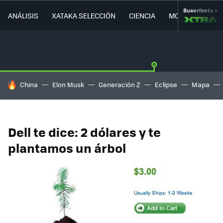
Suscríbete a
ANÁLISIS
XATAKA SELECCIÓN
CIENCIA
MOVILIDAD
HOY SE HABLA DE
China
Elon Musk
Generación Z
Eclipse
Mapa
Dell te dice: 2 dólares y te
plantamos un árbol