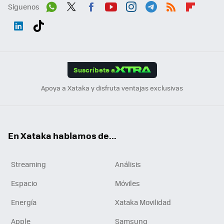
Síguenos
Wh
Twit
Fac
You
Inst
Tele
RSS
Flip
ats
ter
ebo
tub
agr
gra
boa
Link
Tikt
App
ok
e
am
m
rd
edI
ok
Suscríbete a
n
Apoya a Xataka y disfruta ventajas exclusivas
En Xataka hablamos de...
Streaming
Análisis
Espacio
Móviles
Energía
Xataka Movilidad
Apple
Samsung