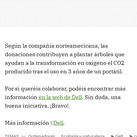
Según la compañía norteamericana, las
donaciones contribuyen a plantar árboles que
ayudan a la transformación en oxígeno el CO2
producido tras el uso en 3 años de un portátil.
Por si queréis colaborar, podéis encontrar más
información
en la web de Dell
. Sin duda, una
buena iniciativa. ¡Bravo!.
Más información |
Dell
.
TEMAS
Ordenadores
Ecología y naturaleza
Dell
c