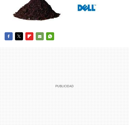
FACEBOOK
TWITTER
FLIPBOARD
E-
WHATSAPP
MAIL