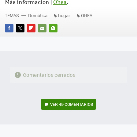
Más información |
Ohea
.
TEMAS
Domótica
hogar
OHEA
FACEBOOK
TWITTER
FLIPBOARD
E-
WHATSAPP
MAIL
Comentarios cerrados
VER
49 COMENTARIOS