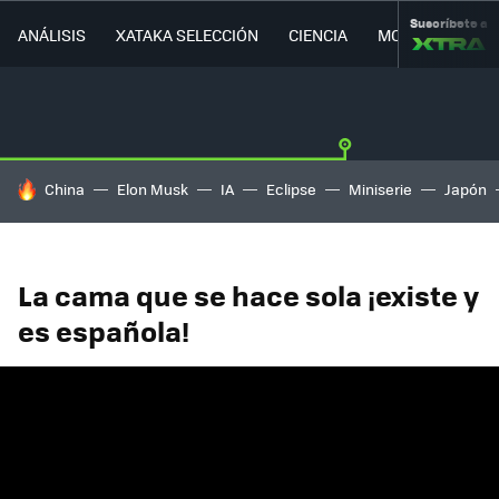
Suscríbete a
ANÁLISIS
XATAKA SELECCIÓN
CIENCIA
MOVILIDAD
HOY SE HABLA DE
China
Elon Musk
IA
Eclipse
Miniserie
Japón
La cama que se hace sola ¡existe y
es española!