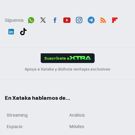
Síguenos
Wh
Twit
Fac
You
Inst
Tele
RSS
Flip
ats
ter
ebo
tub
agr
gra
boa
Link
Tikt
App
ok
e
am
m
rd
edI
ok
Suscríbete a
n
Apoya a Xataka y disfruta ventajas exclusivas
En Xataka hablamos de...
Streaming
Análisis
Espacio
Móviles