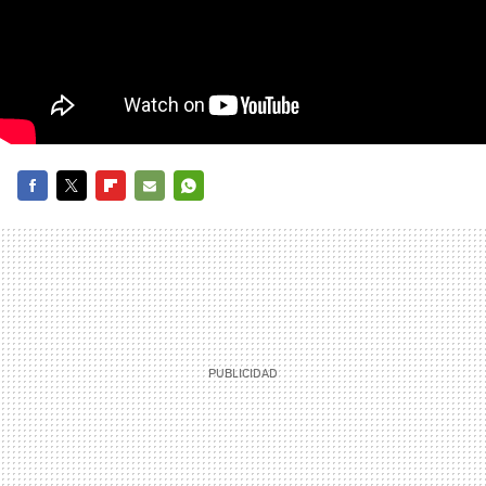
FACEBOOK
TWITTER
FLIPBOARD
E-
WHATSAPP
MAIL