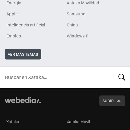
Energía
Xataka Movilidad
Apple
Samsung
Inteligencia artificial
China
Empleo
Windows 11
VER MÁS TEMAS
BUSCA
SUBIR
Xataka
Xataka Móvil