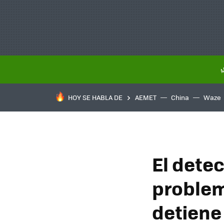
HOY SE HABLA DE
AEMET
China
Waze
El dete
problem
detiene