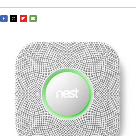
FACEBOOK
TWITTER
FLIPBOARD
E-
MAIL