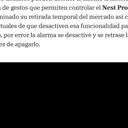
 de gestos que permiten controlar el
Nest Pro
inado su retirada temporal del mercado así c
ctuales de que desactiven esa funcionalidad pa
 por error la alarma se desactive y se retrase l
es de apagarlo.