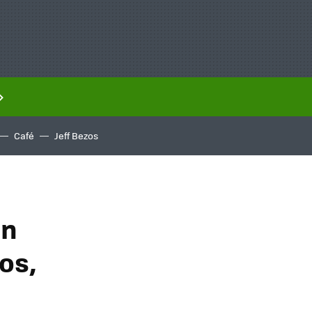
Café
Jeff Bezos
on
os,