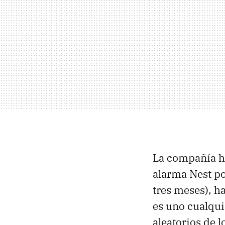
La compañía ha
alarma Nest po
tres meses), h
es uno cualqu
aleatorios de l