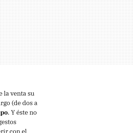
 la venta su
rgo (de dos a
ipo
. Y éste no
gestos
rir con el