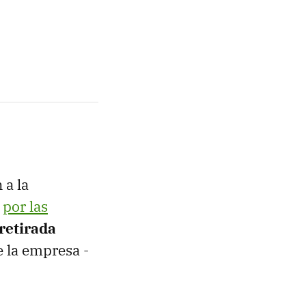
 a la
o
por las
retirada
e la empresa -