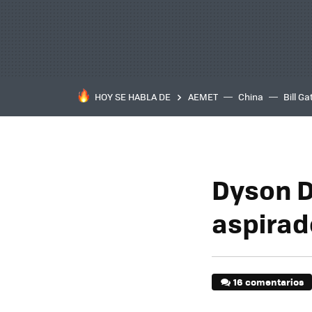
HOY SE HABLA DE
AEMET
China
Bill Ga
Dyson D
aspirad
16 comentarios