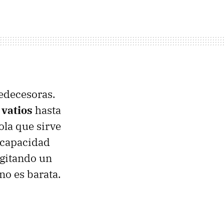
redecesoras.
 vatios
hasta
ola que sirve
e capacidad
agitando un
no es barata.