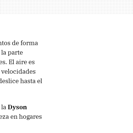
ntos de forma
la parte
s. El aire es
 velocidades
eslice hasta el
 la
Dyson
eza en hogares