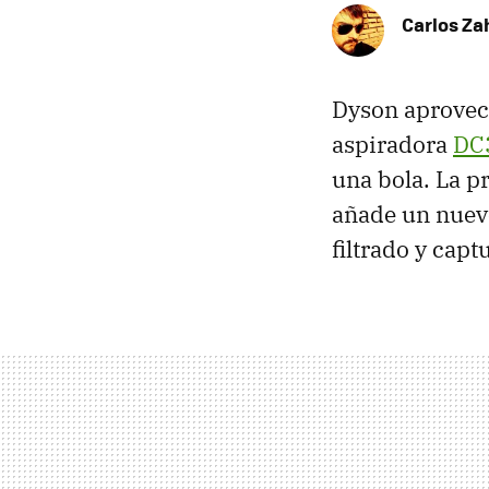
Carlos Z
Dyson aprovech
aspiradora
DC
una bola. La p
añade un nuevo
filtrado y capt