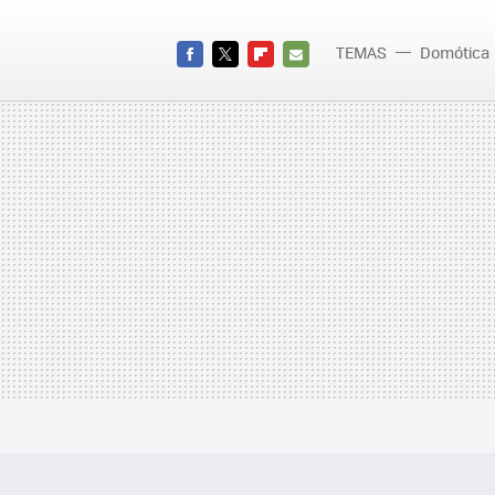
TEMAS
Domótica
FACEBOOK
TWITTER
FLIPBOARD
E-
MAIL