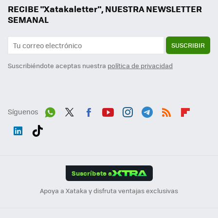
RECIBE "Xatakaletter", NUESTRA NEWSLETTER
SEMANAL
SUSCRIBIR
Suscribiéndote aceptas nuestra
política de privacidad
Síguenos
Wh
Twit
Fac
You
Inst
Tele
RSS
Flip
ats
ter
ebo
tub
agr
gra
boa
Link
Tikt
App
ok
e
am
m
rd
edI
ok
Suscríbete a
n
Apoya a Xataka y disfruta ventajas exclusivas