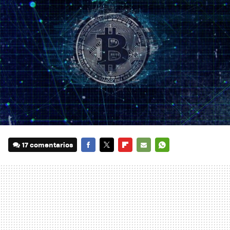
17 comentarios
FACEBOOK
TWITTER
FLIPBOARD
E-
WHATSAPP
MAIL