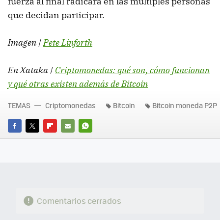
fuerza al final radicará en las múltiples personas
que decidan participar.
Imagen |
Pete Linforth
En Xataka |
Criptomonedas: qué son, cómo funcionan
y qué otras existen además de Bitcoin
TEMAS
Criptomonedas
Bitcoin
Bitcoin moneda P2P
FACEBOOK
TWITTER
FLIPBOARD
E-
WHATSAPP
MAIL
Comentarios cerrados