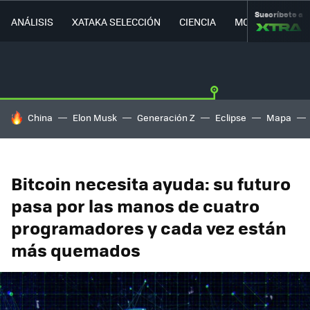
Suscríbete a
ANÁLISIS
XATAKA SELECCIÓN
CIENCIA
MOVILIDAD
HOY SE HABLA DE
China
Elon Musk
Generación Z
Eclipse
Mapa
Bitcoin necesita ayuda: su futuro
pasa por las manos de cuatro
programadores y cada vez están
más quemados