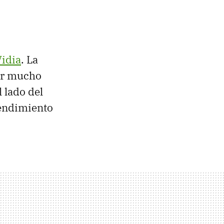
idia
. La
or mucho
 lado del
rendimiento