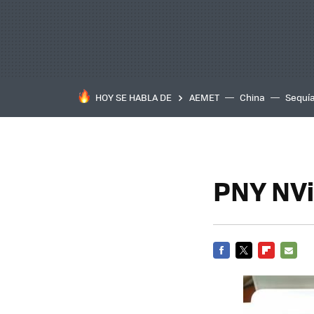
HOY SE HABLA DE
AEMET
China
Sequí
PNY NVi
FACEBOOK
TWITTER
FLIPBOARD
E-
MAIL