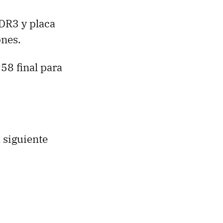
R3 y placa
ones.
58 final para
 siguiente