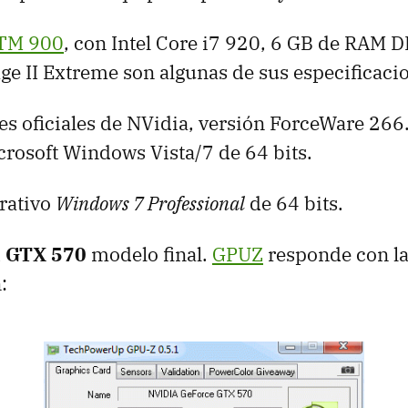
TM
900
, con Intel Core i7 920, 6 GB de
RAM
DD
e II Extreme son algunas de sus especificaci
s oficiales de NVidia, versión ForceWare 266.
crosoft Windows Vista/7 de 64 bits.
rativo
Windows 7 Professional
de 64 bits.
a
GTX
570
modelo final.
GPUZ
responde con la
: