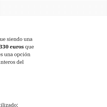
gue siendo una
330 euros
que
s una opción
unteros del
ilizado: