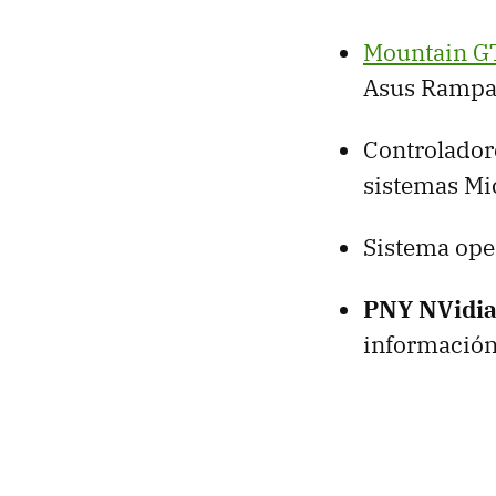
Mountain
G
Asus Rampag
Controladore
sistemas Mi
Sistema ope
PNY
NVidi
información