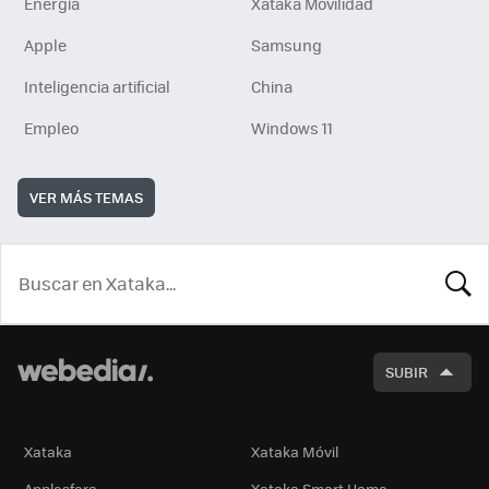
Energía
Xataka Movilidad
Apple
Samsung
Inteligencia artificial
China
Empleo
Windows 11
VER MÁS TEMAS
BUSCA
SUBIR
Xataka
Xataka Móvil
Applesfera
Xataka Smart Home