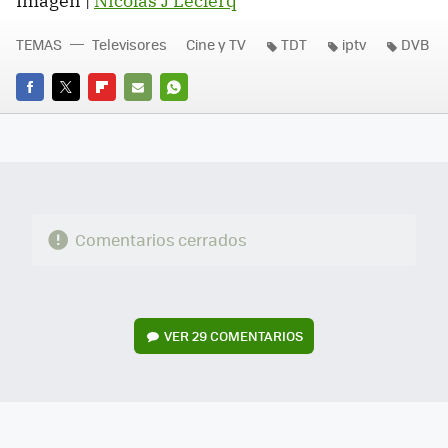
Imagen |
Nicolas J Leclerq
TEMAS
Televisores
Cine y TV
TDT
iptv
DVB
FACEBOOK
TWITTER
FLIPBOARD
E-
WHATSAPP
MAIL
Comentarios cerrados
VER
29 COMENTARIOS