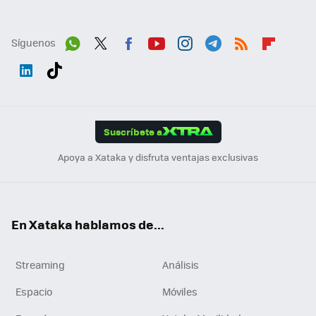
Síguenos
Wh
Twit
Fac
You
Inst
Tele
RSS
Flip
ats
ter
ebo
tub
agr
gra
boa
Link
Tikt
App
ok
e
am
m
rd
edI
ok
Suscríbete a
n
Apoya a Xataka y disfruta ventajas exclusivas
En Xataka hablamos de...
Streaming
Análisis
Espacio
Móviles