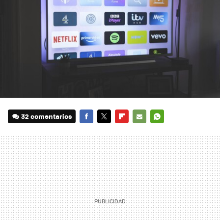
32 comentarios
FACEBOOK
TWITTER
FLIPBOARD
E-
WHATSAPP
MAIL