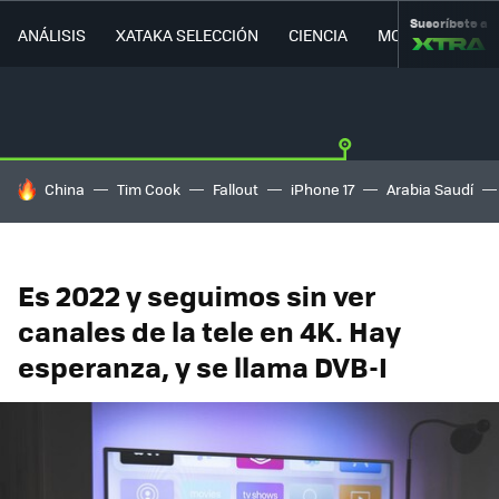
Suscríbete a
ANÁLISIS
XATAKA SELECCIÓN
CIENCIA
MOVILIDAD
HOY SE HABLA DE
China
Tim Cook
Fallout
iPhone 17
Arabia Saudí
Es 2022 y seguimos sin ver
canales de la tele en 4K. Hay
esperanza, y se llama DVB-I