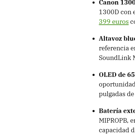
Canon 1300
1300D con e
399 euros
co
Altavoz blu
referencia e
SoundLink M
OLED de 65
oportunidad 
pulgadas de
Batería ex
MIPROPB, en 
capacidad 