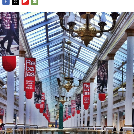
FACEBOOK
TWITTER
FLIPBOARD
E-
MAIL