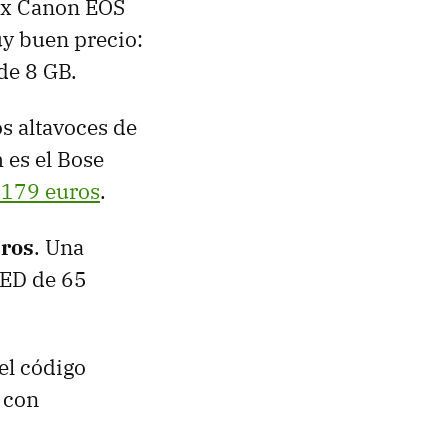
lex Canon EOS
uy buen precio:
de 8 GB.
os altavoces de
 es el Bose
 179 euros
.
uros
. Una
OLED de 65
 el código
 con