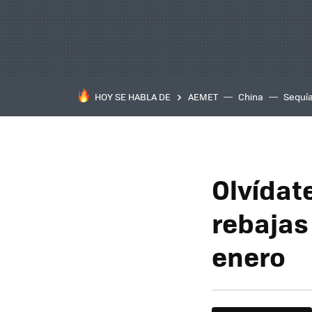
HOY SE HABLA DE
AEMET
China
Sequí
Olvídat
rebajas
enero