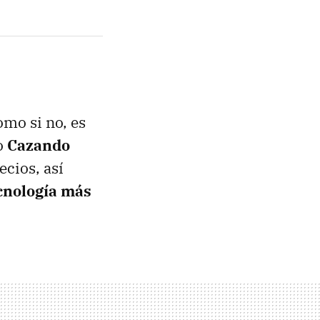
omo si no, es
o
Cazando
cios, así
cnología más