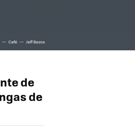
Café
Jeff Bezos
ente de
angas de