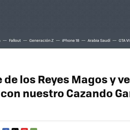
a
Fallout
Generación Z
iPhone 18
Arabia Saudí
GTA VI
e de los Reyes Magos y v
 con nuestro Cazando G