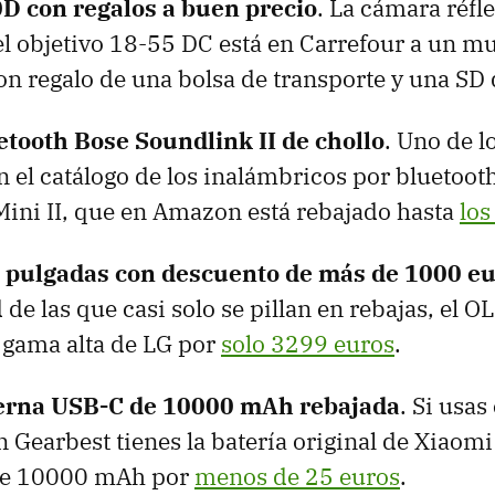
D con regalos a buen precio
. La cámara réf
l objetivo 18-55 DC está en Carrefour a un m
n regalo de una bolsa de transporte y una SD 
etooth Bose Soundlink II de chollo
. Uno de l
n el catálogo de los inalámbricos por bluetooth
ini II, que en Amazon está rebajado hasta
los
 pulgadas con descuento de más de 1000 e
de las que casi solo se pillan en rebajas, el 
 gama alta de LG por
solo 3299 euros
.
terna USB-C de 10000 mAh rebajada
. Si usas
Gearbest tienes la batería original de Xiaomi
de 10000 mAh por
menos de 25 euros
.