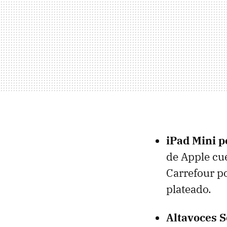
iPad Mini 
de Apple cu
Carrefour po
plateado.
Altavoces S