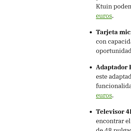
Ktuin podem
euros
.
Tarjeta mi
con capacid
oportunidad
Adaptador P
este adapta
funcionalid
euros
.
Televisor 4
encontrar e
de 48 pulga