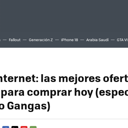
a
Fallout
Generación Z
iPhone 18
Arabia Saudí
GTA VI
nternet: las mejores ofer
 para comprar hoy (espec
o Gangas)