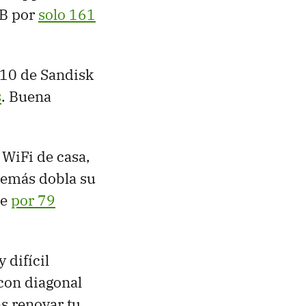
GB por
solo 161
 10 de Sandisk
s
. Buena
 WiFi de casa,
demás dobla su
le
por 79
 difícil
con diagonal
s renovar tu