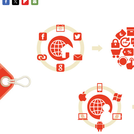
FACEBOOK
TWITTER
FLIPBOARD
E-
MAIL