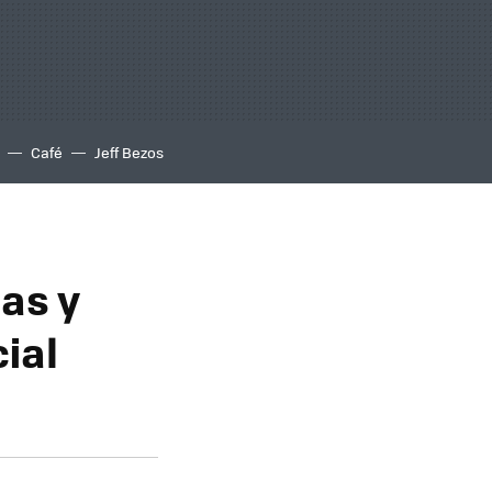
Café
Jeff Bezos
tas y
ial