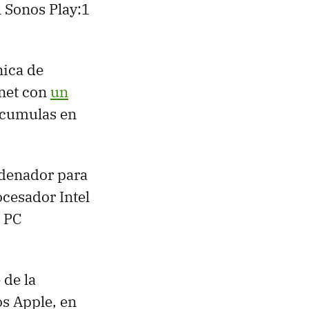
l Sonos Play:1
nica de
rnet con
un
 acumulas en
rdenador para
ocesador Intel
n PC
 de la
s Apple, en