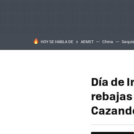
HOY SE HABLA DE
AEMET
China
Sequí
Día de I
rebajas
Cazand